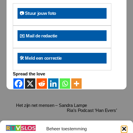
📷 Stuur jouw foto
✉️ Mail de redactie
🛠️ Meld een correctie
Spread the love
Het zijn net mensen – Sandra Lampe
Ria’s Podcast ‘Han Evers’
Beheer toestemming