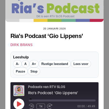
20 JANUARI 2026
Ria’s Podcast ‘Gio Lippens’
DIRK BRANS
Leeshulp
A-
A
A+
Rustige leesstand
Lees voor
Pauze
Stop
Podcasts van RTV SLOS
Ria’s Podcast ‘Gio Lippens’
Play
1x
00:00
/
49:49