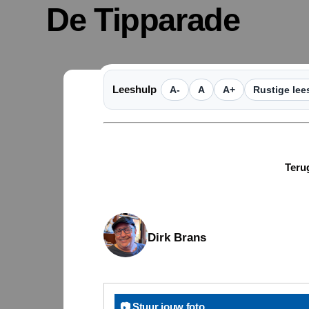
De Tipparade
Leeshulp
A-
A
A+
Rustige lee
Terug
Dirk Brans
📷 Stuur jouw foto