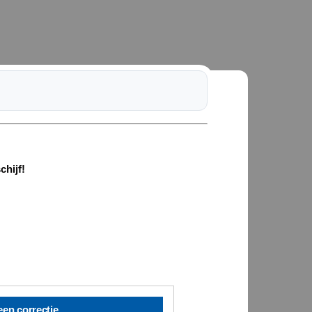
chijf!
een correctie