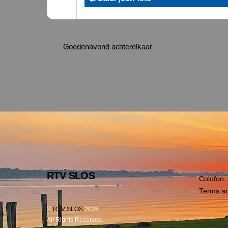
Goedenavond achterelkaar
RTV SLOS
Colofon
Terms an
©
RTV SLOS
2026
All Rights Reserved.