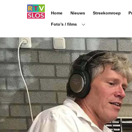
Ga
naar
Home
Nieuws
Streekomroep
P
de
inhoud
Foto’s / films