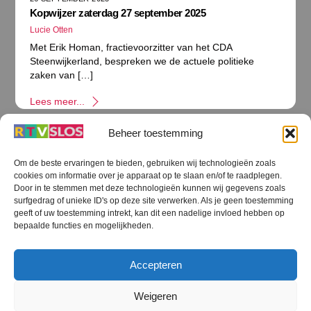
Kopwijzer zaterdag 27 september 2025
Lucie Otten
Met Erik Homan, fractievoorzitter van het CDA
Steenwijkerland, bespreken we de actuele politieke
zaken van […]
Lees meer...
Beheer toestemming
Om de beste ervaringen te bieden, gebruiken wij technologieën zoals
cookies om informatie over je apparaat op te slaan en/of te raadplegen.
Terug
Door in te stemmen met deze technologieën kunnen wij gegevens zoals
naar
boven
surfgedrag of unieke ID's op deze site verwerken. Als je geen toestemming
geeft of uw toestemming intrekt, kan dit een nadelige invloed hebben op
RTV SLOS
bepaalde functies en mogelijkheden.
Colofon
Klachten
Privacy verklaring
Disclaimer
Accepteren
Voorwaarden WiFi
RTV SLOS ANBI
Contact
Cookiebeleid (EU)
Terms and Conditions
Weigeren