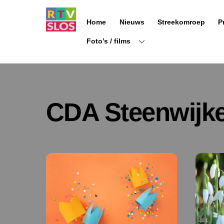
Ga
naar
Home
Nieuws
Streekomroep
P
de
inhoud
Foto’s / films
CDA Steenwijke