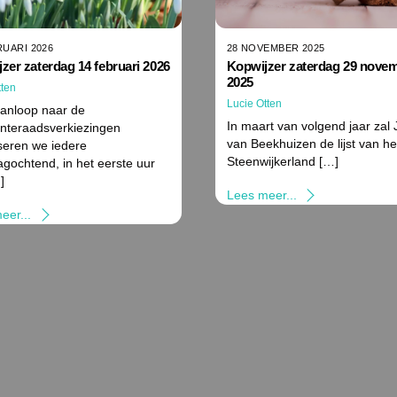
28 NOVEMBER 2025
RUARI 2026
Kopwijzer zaterdag 29 nove
zer zaterdag 14 februari 2026
2025
tten
Lucie Otten
aanloop naar de
In maart van volgend jaar zal 
teraadsverkiezingen
van Beekhuizen de lijst van h
seren we iedere
Steenwijkerland […]
agochtend, in het eerste uur
]
Lees meer...
eer...