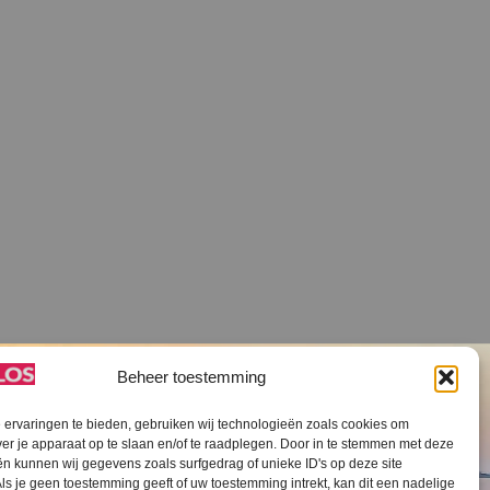
Beheer toestemming
ervaringen te bieden, gebruiken wij technologieën zoals cookies om
ver je apparaat op te slaan en/of te raadplegen. Door in te stemmen met deze
n kunnen wij gegevens zoals surfgedrag of unieke ID's op deze site
ls je geen toestemming geeft of uw toestemming intrekt, kan dit een nadelige
V SLOS ANBI
Contact
Cookiebeleid (EU)