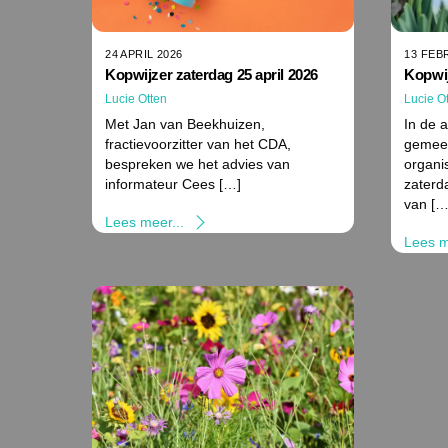
24 APRIL 2026
13 FEB
Kopwijzer zaterdag 25 april 2026
Kopwij
Lucie Otten
Lucie O
Met Jan van Beekhuizen,
In de 
fractievoorzitter van het CDA,
gemeen
bespreken we het advies van
organi
informateur Cees […]
zaterd
van […
Lees meer...
Lees m