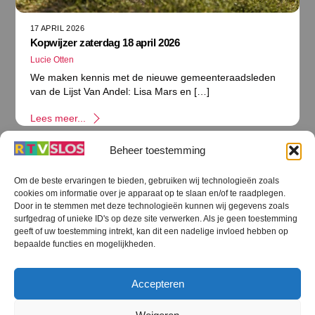
17 APRIL 2026
Kopwijzer zaterdag 18 april 2026
Lucie Otten
We maken kennis met de nieuwe gemeenteraadsleden
van de Lijst Van Andel: Lisa Mars en […]
Lees meer...
Beheer toestemming
Om de beste ervaringen te bieden, gebruiken wij technologieën zoals
cookies om informatie over je apparaat op te slaan en/of te raadplegen.
Terug
Door in te stemmen met deze technologieën kunnen wij gegevens zoals
naar
boven
surfgedrag of unieke ID's op deze site verwerken. Als je geen toestemming
geeft of uw toestemming intrekt, kan dit een nadelige invloed hebben op
RTV SLOS
bepaalde functies en mogelijkheden.
Colofon
Klachten
Privacy verklaring
Disclaimer
Accepteren
Voorwaarden WiFi
RTV SLOS ANBI
Contact
Cookiebeleid (EU)
Terms and Conditions