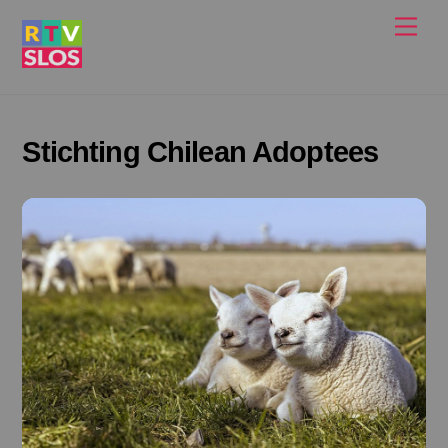
Ga
Men
naar
de
inhoud
Stichting Chilean Adoptees