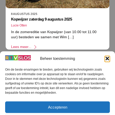
8 AUGUSTUS 2025
Kopwijzer zaterdag 9 augustus 2025
Lucie Otten
In de zomereditie van Kopwijzer (van 10.00 tot 11.00
uur) besteden we samen met Wim […]
Lees meer...
Beheer toestemming
Om de beste ervaringen te bieden, gebruiken wij technologieën zoals
cookies om informatie over je apparaat op te slaan en/of te raadplegen.
Terug
Door in te stemmen met deze technologieën kunnen wij gegevens zoals
naar
boven
surfgedrag of unieke ID's op deze site verwerken. Als je geen toestemming
geeft of uw toestemming intrekt, kan dit een nadelige invloed hebben op
RTV SLOS
bepaalde functies en mogelijkheden.
Colofon
Klachten
Privacy verklaring
Disclaimer
Accepteren
Voorwaarden WiFi
RTV SLOS ANBI
Contact