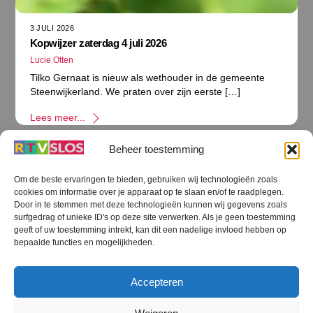
3 JULI 2026
Kopwijzer zaterdag 4 juli 2026
Lucie Otten
Tilko Gernaat is nieuw als wethouder in de gemeente
Steenwijkerland. We praten over zijn eerste […]
Lees meer...
Beheer toestemming
Om de beste ervaringen te bieden, gebruiken wij technologieën zoals
cookies om informatie over je apparaat op te slaan en/of te raadplegen.
Terug
Door in te stemmen met deze technologieën kunnen wij gegevens zoals
naar
boven
surfgedrag of unieke ID's op deze site verwerken. Als je geen toestemming
geeft of uw toestemming intrekt, kan dit een nadelige invloed hebben op
RTV SLOS
bepaalde functies en mogelijkheden.
Colofon
Klachten
Privacy verklaring
Disclaimer
Accepteren
Voorwaarden WiFi
RTV SLOS ANBI
Contact
Cookiebeleid (EU)
Terms and Conditions