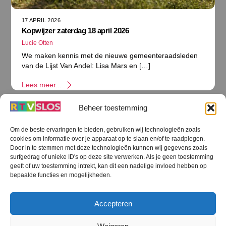
17 APRIL 2026
Kopwijzer zaterdag 18 april 2026
Lucie Otten
We maken kennis met de nieuwe gemeenteraadsleden
van de Lijst Van Andel: Lisa Mars en […]
Lees meer...
Beheer toestemming
Om de beste ervaringen te bieden, gebruiken wij technologieën zoals
cookies om informatie over je apparaat op te slaan en/of te raadplegen.
Terug
Door in te stemmen met deze technologieën kunnen wij gegevens zoals
naar
boven
surfgedrag of unieke ID's op deze site verwerken. Als je geen toestemming
geeft of uw toestemming intrekt, kan dit een nadelige invloed hebben op
RTV SLOS
bepaalde functies en mogelijkheden.
Colofon
Klachten
Privacy verklaring
Disclaimer
Accepteren
Voorwaarden WiFi
RTV SLOS ANBI
Contact
Cookiebeleid (EU)
Terms and Conditions