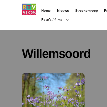
Ga
naar
Home
Nieuws
Streekomroep
P
de
inhoud
Foto’s / films
Willemsoord