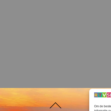
Terug
Om de beste 
naar
boven
informatie o