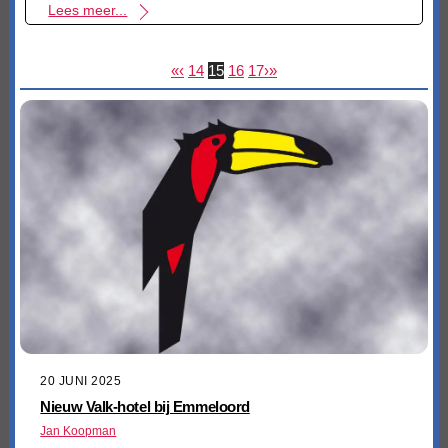
Lees meer...
«
‹
14
15
16
17
›
»
20 JUNI 2025
Nieuw Valk-hotel bij Emmeloord
Jan Koopman