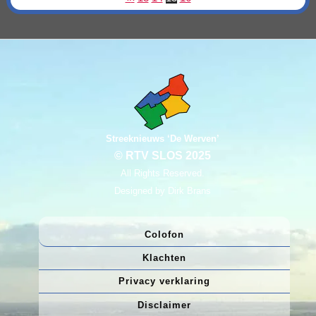
Streeknieuws ‘De Werven’
© RTV SLOS 2025
All Rights Reserved.
Designed by Dirk Brans
Colofon
Klachten
Privacy verklaring
Disclaimer