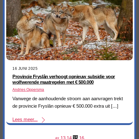
16 JUNI 2025
Provincie Fryslân verhoogt opnieuw subsidie voor
wolfwerende maatregelen met € 500.000
Andries Oppersma
Vanwege de aanhoudende stroom aan aanvragen trekt
de provincie Fryslân opnieuw € 500.000 extra uit […]
Lees meer...
«
‹
13
14
15
16