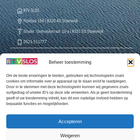
RTV SLOS
Postbus 156 | 8330 AD Steenwijk
Studio : Oostwijkstraat 10-a | 8331 ED Steenwijk
0521-511777
Beheer toestemming
Radio Weststellingwerf Centraal
Buurthuisstraat 5 8391 CD Noordwolde
Om de beste ervaringen te bieden, gebruiken wij technologieën zoals
cookies om informatie over je apparaat op te slaan en/of te raadplegen.
0561-432222
Door in te stemmen met deze technologieën kunnen wij gegevens zoals
surfgedrag of unieke ID's op deze site verwerken. Als je geen toestemming
geeft of uw toestemming intrekt, kan dit een nadelige invloed hebben op
bepaalde functies en mogelijkheden.
Omroep Organisatie Ooststellingwerf Odrie
Snellingerdijk 39 | 8431 EJ Oosterwolde
Accepteren
0516-520770 (b.g.g.: 06 8232 0148)
Weigeren