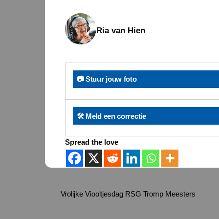
Ria van Hien
📷 Stuur jouw foto
🛠️ Meld een correctie
Spread the love
Vrolijke Viooltjesdag RSG Tromp Meesters