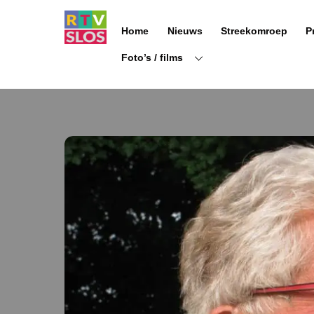
Ga
naar
Home
Nieuws
Streekomroep
P
de
inhoud
Foto’s / films