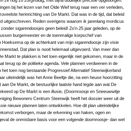
n ze nog zo zorgvuldig, met bijna dodelijke precisie opgeborgen.
ngen bij het lezen van het Olde Wief terug naar een ver verleden,
oveelste herinrichting van De Markt. Dat was in de tijd, dat beleid
rd uitgeschreven. Reden overigens waarom ik jarenlang mordicus
zonder sigarendoosjes geen beleid! Zo’n 25 jaar geleden, op de
tussen burgemeester en de toenmalige korpschef van
n Hoeksema op de achterkant van mijn sigarendoosje zijn visie
innenstad. Dat plan is nooit helemaal uitgevoerd. Van meer dan
e Markt te plakken is het toen eigenlijk niet gekomen, maar in de
t terug op de politieke agenda. Vele plannen verdwenen in de
 het toen nog bestaande Progressief Alternatief Steenwijkerland
 uiteindelijk was het Anne Beeltje die, na een heuse hoorzitting
aan De Markt, de bestuurlijke laatste hand legde aan wat De
ekeerd op De Markt is een illusie, (Doornroosje en Sneeuwwitje
niging Bewoners Centrum Steenwijk heeft het dossier weer uit de
e nieuwe plannen laten ontwikkelen. Hoe dit plan uiteindelijke
e toekomst verborgen, maar de erkenning van haken, ogen en
geval de onmisbare basis voor een volgende doornroosje- dan wel