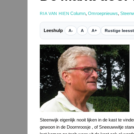
Column
,
Omroepnieuws
,
Steenw
RIA VAN HIEN
Leeshulp
A-
A
A+
Rustige leess
Steenwijk eigenlijk nooit lijken in de kast te vind
gewoon in de Doornroosje , of Sneeuwwitje stand