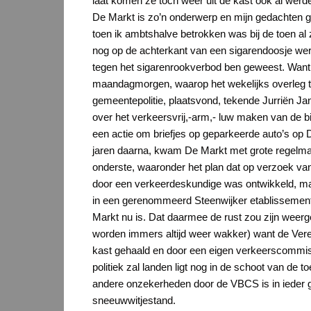
laat komen ze toch weer uit de kast ook al werde
De Markt is zo’n onderwerp en mijn gedachten gi
toen ik ambtshalve betrokken was bij de toen al z
nog op de achterkant van een sigarendoosje we
tegen het sigarenrookverbod ben geweest. Want 
maandagmorgen, waarop het wekelijks overleg 
gemeentepolitie, plaatsvond, tekende Jurriën Ja
over het verkeersvrij,-arm,- luw maken van de b
een actie om briefjes op geparkeerde auto’s op D
jaren daarna, kwam De Markt met grote regelmaa
onderste, waaronder het plan dat op verzoek van
door een verkeerdeskundige was ontwikkeld, maar
in een gerenommeerd Steenwijker etablissement 
Markt nu is. Dat daarmee de rust zou zijn weerg
worden immers altijd weer wakker) want de Vere
kast gehaald en door een eigen verkeerscommissi
politiek zal landen ligt nog in de schoot van d
andere onzekerheden door de VBCS is in ieder 
sneeuwwitjestand.