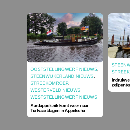
STEENW
OOSTSTELLINGWERF NIEUWS
,
STREE
STEENWIJKERLAND NIEUWS
,
Indrukwe
STREEKOMROEP
,
zeilpunt
WESTERVELD NIEUWS
,
WESTSTELLINGWERF NIEUWS
Aardappelsnik komt weer naar
Turfvaartdagen in Appelscha