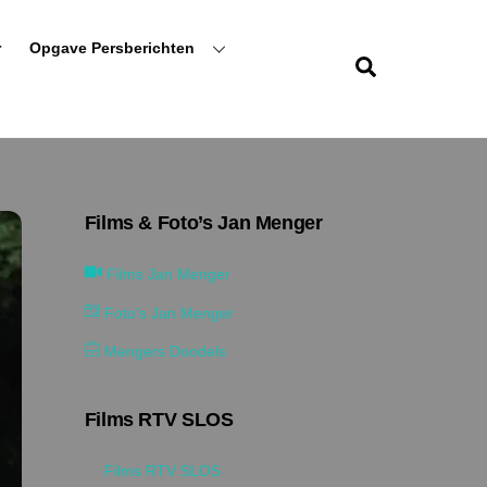
r
Opgave Persberichten
Zoeken
Films & Foto’s Jan Menger
Films Jan Menger
Foto’s Jan Menger
Mengers Doodels
Films RTV SLOS
Films RTV SLOS