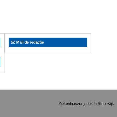
✉️ Mail de redactie
Ziekenhuiszorg, ook in Steenwijk