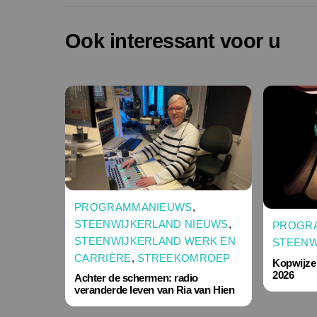
Ook interessant voor u
PROGRAMMANIEUWS
,
STEENWIJKERLAND NIEUWS
,
PROGR
STEENWIJKERLAND WERK EN
STEENW
CARRIÈRE
,
STREEKOMROEP
Kopwijze
2026
Achter de schermen: radio
veranderde leven van Ria van Hien