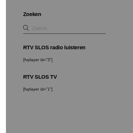
Zoeken
RTV SLOS radio luisteren
[fvplayer id="3"]
RTV SLOS TV
[fvplayer id="1"]