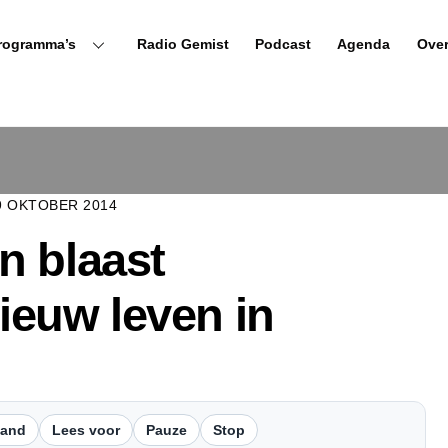
rogramma’s
Radio Gemist
Podcast
Agenda
Ove
9 OKTOBER 2014
n blaast
ieuw leven in
tand
Lees voor
Pauze
Stop