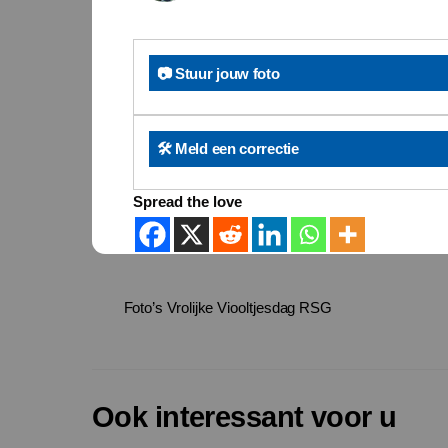
📷 Stuur jouw foto
🛠️ Meld een correctie
Spread the love
Foto’s Vrolijke Viooltjesdag RSG
Ook interessant voor u