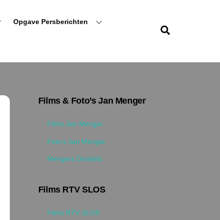
r
Opgave Persberichten
Zoeken
Films & Foto’s Jan Menger
Films Jan Menger
Foto’s Jan Menger
Mengers Doodels
Films RTV SLOS
Films RTV SLOS