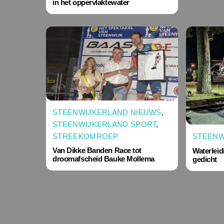
in het oppervlaktewater
STEENWIJKERLAND NIEUWS
,
STEENWIJKERLAND SPORT
,
STREEKOMROEP
STEENW
Van Dikke Banden Race tot
Waterleid
droomafscheid Bauke Mollema
gedicht