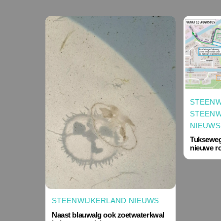
STEENW
STEENW
NIEUWS
Tukseweg 
nieuwe r
STEENWIJKERLAND NIEUWS
Naast blauwalg ook zoetwaterkwal