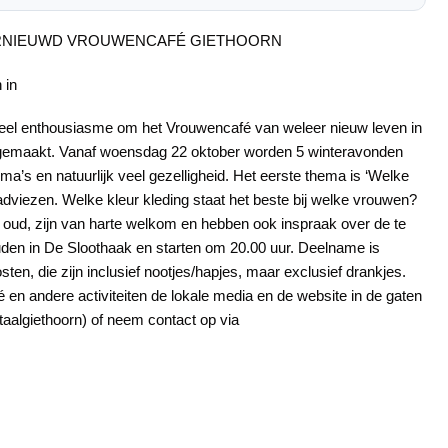
ERNIEUWD VROUWENCAFÉ GIETHOORN
 in
oveel enthousiasme om het Vrouwencafé van weleer nieuw leven in
ijn gemaakt. Vanaf woensdag 22 oktober worden 5 winteravonden
a’s en natuurlijk veel gezelligheid. Het eerste thema is ‘Welke
uradviezen. Welke kleur kleding staat het beste bij welke vrouwen?
 oud, zijn van harte welkom en hebben ook inspraak over de te
en in De Sloothaak en starten om 20.00 uur. Deelname is
osten, die zijn inclusief nootjes/hapjes, maar exclusief drankjes.
en andere activiteiten de lokale media en de website in de gaten
aalgiethoorn) of neem contact op via