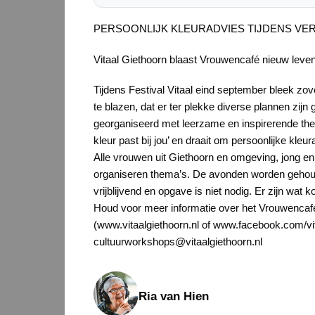
PERSOONLIJK KLEURADVIES TIJDENS V
Vitaal Giethoorn blaast Vrouwencafé nieuw leven
Tijdens Festival Vitaal eind september bleek z
te blazen, dat er ter plekke diverse plannen z
georganiseerd met leerzame en inspirerende them
kleur past bij jou’ en draait om persoonlijke kle
Alle vrouwen uit Giethoorn en omgeving, jong en
organiseren thema’s. De avonden worden gehoud
vrijblijvend en opgave is niet nodig. Er zijn wat k
Houd voor meer informatie over het Vrouwencafé 
(www.vitaalgiethoorn.nl of www.facebook.com/vit
cultuurworkshops@vitaalgiethoorn.nl
Ria van Hien