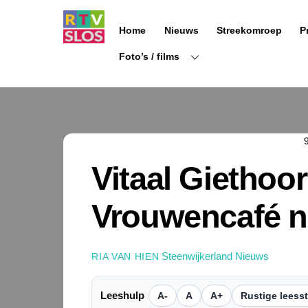
Ga
naar
Home
Nieuws
Streekomroep
P
de
inhoud
Foto’s / films
Vitaal Giethoor
Vrouwencafé n
Steenwijkerland Nieuws
RIA VAN HIEN
Leeshulp
A-
A
A+
Rustige leess