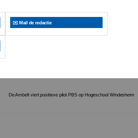
✉️ Mail de redactie
De Ambelt viert positieve pilot PBS op Hogeschool Windesheim