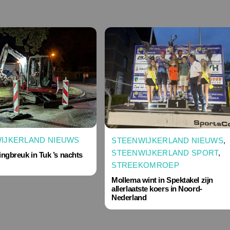
IJKERLAND NIEUWS
STEENWIJKERLAND NIEUWS
,
STEENWIJKERLAND SPORT
,
ingbreuk in Tuk ’s nachts
STREEKOMROEP
Mollema wint in Spektakel zijn
allerlaatste koers in Noord-
Nederland