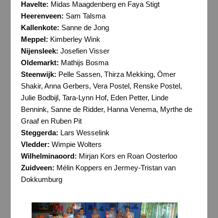
Havelte:
Midas Maagdenberg en Faya Stigt
Heerenveen:
Sam Talsma
Kallenkote:
Sanne de Jong
Meppel:
Kimberley Wink
Nijensleek:
Josefien Visser
Oldemarkt:
Mathijs Bosma
Steenwijk:
Pelle Sassen, Thirza Mekking, Ömer
Shakir, Anna Gerbers, Vera Postel, Renske Postel,
Julie Bodbijl, Tara-Lynn Hof, Eden Petter, Linde
Bennink, Sanne de Ridder, Hanna Venema, Myrthe de
Graaf en Ruben Pit
Steggerda:
Lars Wesselink
Vledder:
Wimpie Wolters
Wilhelminaoord:
Mirjan Kors en Roan Oosterloo
Zuidveen:
Mélin Koppers en Jermey-Tristan van
Dokkumburg