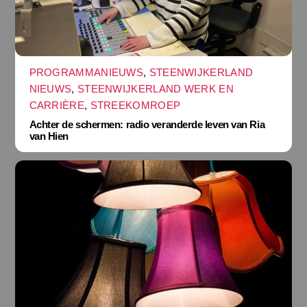
PROGRAMMANIEUWS
,
STEENWIJKERLAND
NIEUWS
,
STEENWIJKERLAND WERK EN
CARRIÈRE
,
STREEKOMROEP
Achter de schermen: radio veranderde leven van Ria
van Hien