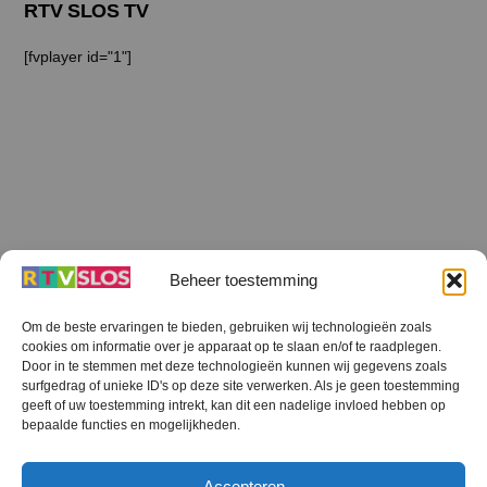
RTV SLOS TV
[fvplayer id="1"]
Beheer toestemming
Om de beste ervaringen te bieden, gebruiken wij technologieën zoals
cookies om informatie over je apparaat op te slaan en/of te raadplegen.
Terug
Door in te stemmen met deze technologieën kunnen wij gegevens zoals
naar
boven
surfgedrag of unieke ID's op deze site verwerken. Als je geen toestemming
geeft of uw toestemming intrekt, kan dit een nadelige invloed hebben op
RTV SLOS
bepaalde functies en mogelijkheden.
Colofon
Klachten
Privacy verklaring
Disclaimer
Accepteren