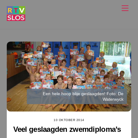
Ga
Men
naar
de
inhoud
Een hele hoop blije geslaagden! Foto: De
Waterwyck
10 OKTOBER 2014
Veel geslaagden zwemdiploma’s