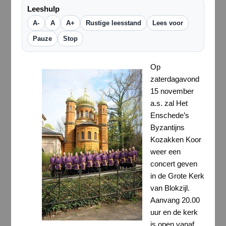
Leeshulp
A-
A
A+
Rustige leesstand
Lees voor
Pauze
Stop
Op
zaterdagavond
15 november
a.s. zal Het
Enschede’s
Byzantijns
Kozakken Koor
weer een
concert geven
in de Grote Kerk
van Blokzijl.
Aanvang 20.00
uur en de kerk
is open vanaf