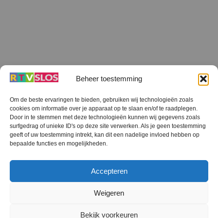
Beheer toestemming
Om de beste ervaringen te bieden, gebruiken wij technologieën zoals
cookies om informatie over je apparaat op te slaan en/of te raadplegen.
Terug
Door in te stemmen met deze technologieën kunnen wij gegevens zoals
naar
boven
surfgedrag of unieke ID's op deze site verwerken. Als je geen toestemming
geeft of uw toestemming intrekt, kan dit een nadelige invloed hebben op
RTV SLOS
bepaalde functies en mogelijkheden.
Colofon
Klachten
Privacy verklaring
Disclaimer
Accepteren
Voorwaarden WiFi
RTV SLOS ANBI
Contact
Cookiebeleid (EU)
Terms and Conditions
Weigeren
©
RTV SLOS
2026
Bekijk voorkeuren
All Rights Reserved.