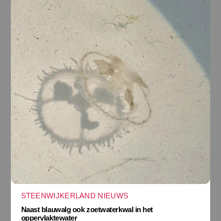
STEENWIJKERLAND NIEUWS
Naast blauwalg ook zoetwaterkwal in het
oppervlaktewater