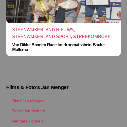
STEENWIJKERLAND NIEUWS
,
STEENWIJKERLAND SPORT
,
STREEKOMROEP
Van Dikke Banden Race tot droomafscheid Bauke
Mollema
Films & Foto’s Jan Menger
Films Jan Menger
Foto’s Jan Menger
Mengers Doodels