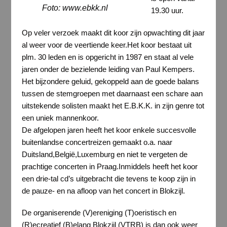
Foto: www.ebkk.nl
19.30 uur.
Op veler verzoek maakt dit koor zijn opwachting dit jaar
al weer voor de veertiende keer.Het koor bestaat uit
plm. 30 leden en is opgericht in 1987 en staat al vele
jaren onder de bezielende leiding van Paul Kempers.
Het bijzondere geluid, gekoppeld aan de goede balans
tussen de stemgroepen met daarnaast een schare aan
uitstekende solisten maakt het E.B.K.K. in zijn genre tot
een uniek mannenkoor.
De afgelopen jaren heeft het koor enkele succesvolle
buitenlandse concertreizen gemaakt o.a. naar
Duitsland,België,Luxemburg en niet te vergeten de
prachtige concerten in Praag.Inmiddels heeft het koor
een drie-tal cd’s uitgebracht die tevens te koop zijn in
de pauze- en na afloop van het concert in Blokzijl.
De organiserende (V)ereniging (T)oeristisch en
(R)ecreatief (B)elang Blokzijl (VTRB) is dan ook weer