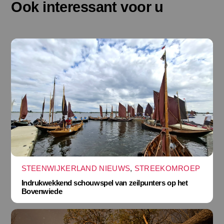
Ook interessant voor u
STEENWIJKERLAND NIEUWS
,
STREEKOMROEP
Indrukwekkend schouwspel van zeilpunters op het
Bovenwiede