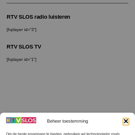
RTV SLOS radio luisteren
[fvplayer id="3"]
RTV SLOS TV
[fvplayer id="1"]
Beheer toestemming
Om de beste ervaringen te bieden, gebruiken wij technologieën zoals