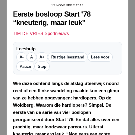
15 NOVEMBER 2014
Eerste bosloop Start ’78
“kneuterig, maar leuk”
Sportnieuws
TIM DE VRIES
Leeshulp
A-
A
A+
Rustige leesstand
Lees voor
Pauze
Stop
Wie deze ochtend langs de afslag Steenwijk noord
reed of een flinke wandeling maakte kon een glimp
van ze hebben opgevangen: hardlopers. Op de
Woldberg. Waarom die hardlopers? Simpel. De
eerste van de serie van vier boslopen
georganiseerd door Start ’78. En dat alles over een
prachtig, maar loodzwaar parcours. Uiterst
kneuterig, maar erg leuk. “Nog eens een echte