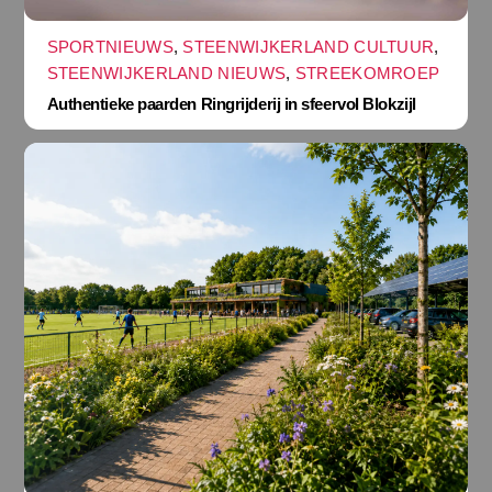
SPORTNIEUWS
,
STEENWIJKERLAND CULTUUR
,
STEENWIJKERLAND NIEUWS
,
STREEKOMROEP
Authentieke paarden Ringrijderij in sfeervol Blokzijl