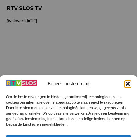
RTV SLOS TV
[fvplayer id="1"]
Beheer toestemming
Om de beste ervaringen te bieden, gebruiken wij technologieën zoals
cookies om informatie over je apparaat op te slaan en/of te raadplegen.
Terug
Door in te stemmen met deze technologieën kunnen wij gegevens zoals
naar
boven
surfgedrag of unieke ID's op deze site verwerken. Als je geen toestemming
geeft of uw toestemming intrekt, kan dit een nadelige invloed hebben op
RTV SLOS
bepaalde functies en mogelijkheden.