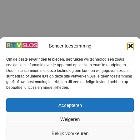
Beheer toestemming
Om de beste ervaringen te bieden, gebruiken wij technologieën zoals
cookies om informatie over je apparaat op te slaan en/of te raadplegen.
Terug
Door in te stemmen met deze technologieën kunnen wij gegevens zoals
naar
boven
surfgedrag of unieke ID's op deze site verwerken. Als je geen toestemming
geeft of uw toestemming intrekt, kan dit een nadelige invloed hebben op
RTV SLOS
bepaalde functies en mogelijkheden.
Colofon
Klachten
Privacy verklaring
Disclaimer
Accepteren
Voorwaarden WiFi
RTV SLOS ANBI
Contact
Cookiebeleid (EU)
Terms and Conditions
Weigeren
©
RTV SLOS
2026
Bekijk voorkeuren
All Rights Reserved.