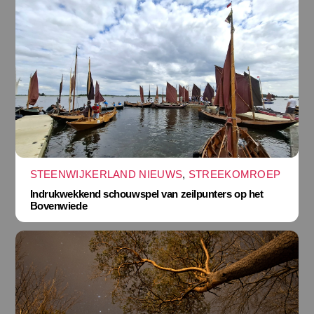
STEENWIJKERLAND NIEUWS
,
STREEKOMROEP
Indrukwekkend schouwspel van zeilpunters op het
Bovenwiede