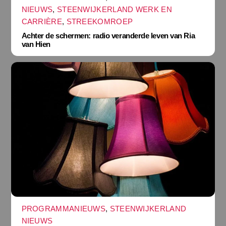
NIEUWS
,
STEENWIJKERLAND WERK EN
CARRIÈRE
,
STREEKOMROEP
Achter de schermen: radio veranderde leven van Ria
van Hien
PROGRAMMANIEUWS
,
STEENWIJKERLAND
NIEUWS