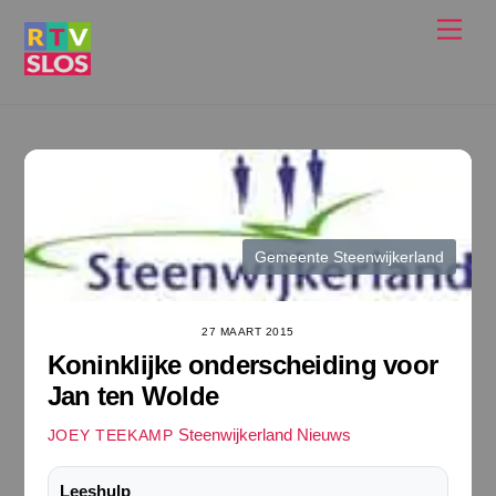
Ga
Men
naar
de
inhoud
Gemeente Steenwijkerland
27 MAART 2015
Koninklijke onderscheiding voor
Jan ten Wolde
Steenwijkerland Nieuws
JOEY TEEKAMP
Leeshulp