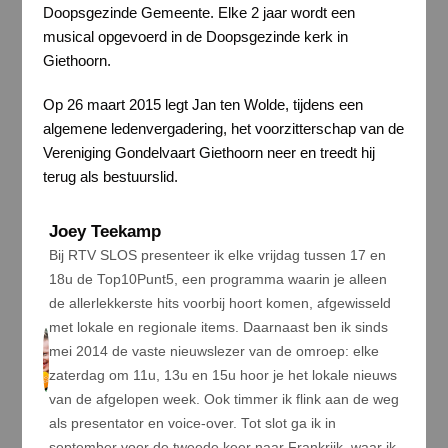
Doopsgezinde Gemeente. Elke 2 jaar wordt een
musical opgevoerd in de Doopsgezinde kerk in
Giethoorn.
Op 26 maart 2015 legt Jan ten Wolde, tijdens een
algemene ledenvergadering, het voorzitterschap van de
Vereniging Gondelvaart Giethoorn neer en treedt hij
terug als bestuurslid.
Joey Teekamp
Bij RTV SLOS presenteer ik elke vrijdag tussen 17 en
18u de Top10Punt5, een programma waarin je alleen
de allerlekkerste hits voorbij hoort komen, afgewisseld
met lokale en regionale items. Daarnaast ben ik sinds
mei 2014 de vaste nieuwslezer van de omroep: elke
zaterdag om 11u, 13u en 15u hoor je het lokale nieuws
van de afgelopen week. Ook timmer ik flink aan de weg
als presentator en voice-over. Tot slot ga ik in
september voor de tweede keer naar Frankrijk, waar ik