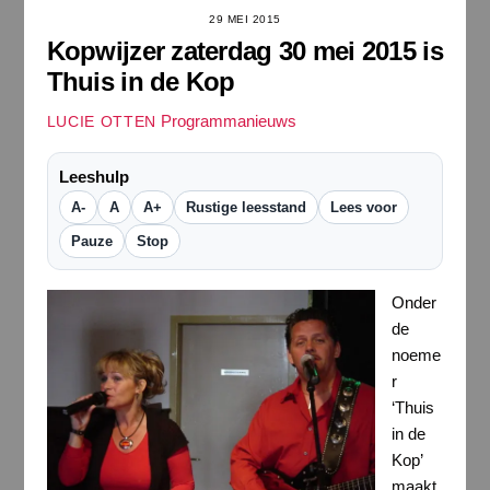
29 MEI 2015
Kopwijzer zaterdag 30 mei 2015 is
Thuis in de Kop
Programmanieuws
LUCIE OTTEN
Leeshulp
A-
A
A+
Rustige leesstand
Lees voor
Pauze
Stop
Onder
de
noeme
r
‘Thuis
in de
Kop’
maakt