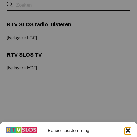
RTV SLOS radio luisteren
[fvplayer id="3"]
RTV SLOS TV
[fvplayer id="1"]
Beheer toestemming