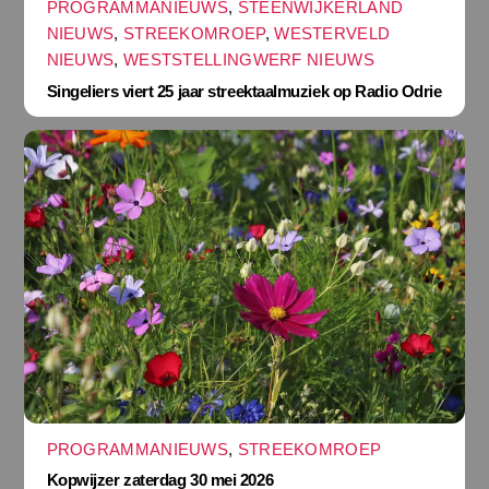
PROGRAMMANIEUWS
,
STEENWIJKERLAND
NIEUWS
,
STREEKOMROEP
,
WESTERVELD
NIEUWS
,
WESTSTELLINGWERF NIEUWS
Singeliers viert 25 jaar streektaalmuziek op Radio Odrie
PROGRAMMANIEUWS
,
STREEKOMROEP
Kopwijzer zaterdag 30 mei 2026