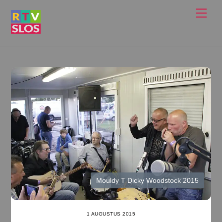
Ga
Men
naar
de
inhoud
Mouldy T Dicky Woodstock 2015
1 AUGUSTUS 2015