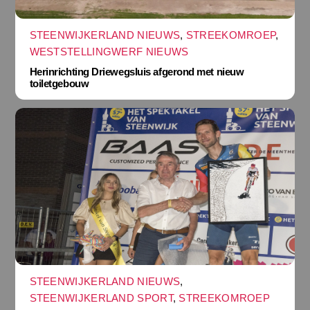
STEENWIJKERLAND NIEUWS
,
STREEKOMROEP
,
WESTSTELLINGWERF NIEUWS
Herinrichting Driewegsluis afgerond met nieuw
toiletgebouw
STEENWIJKERLAND NIEUWS
,
STEENWIJKERLAND SPORT
,
STREEKOMROEP