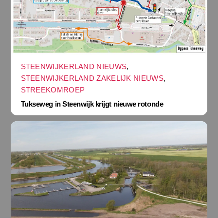
STEENWIJKERLAND NIEUWS
,
STEENWIJKERLAND ZAKELIJK NIEUWS
,
STREEKOMROEP
Tukseweg in Steenwijk krijgt nieuwe rotonde