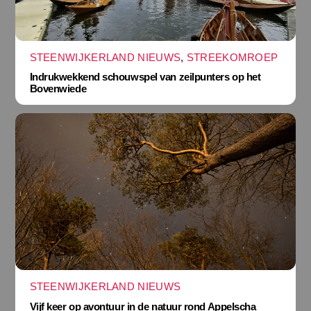
STEENWIJKERLAND NIEUWS
,
STREEKOMROEP
Indrukwekkend schouwspel van zeilpunters op het
Bovenwiede
STEENWIJKERLAND NIEUWS
Vijf keer op avontuur in de natuur rond Appelscha