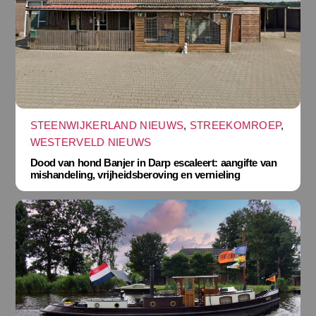
STEENWIJKERLAND NIEUWS
,
STREEKOMROEP
,
WESTERVELD NIEUWS
Dood van hond Banjer in Darp escaleert: aangifte van
mishandeling, vrijheidsberoving en vernieling