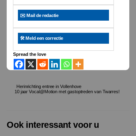
✉️ Mail de redactie
🛠️ Meld een correctie
Spread the love
Herinrichting entree in Vollenhove
10 jaar Vocal@Motion met gastoptreden van Twarres!
Ook interessant voor u