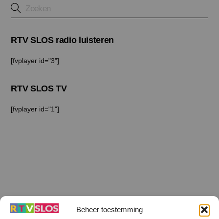
RTV SLOS radio luisteren
[fvplayer id="3"]
RTV SLOS TV
[fvplayer id="1"]
Beheer toestemming