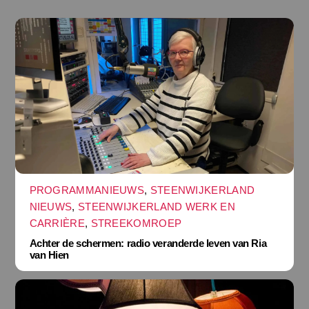
PROGRAMMANIEUWS
,
STEENWIJKERLAND
NIEUWS
,
STEENWIJKERLAND WERK EN
CARRIÈRE
,
STREEKOMROEP
Achter de schermen: radio veranderde leven van Ria
van Hien