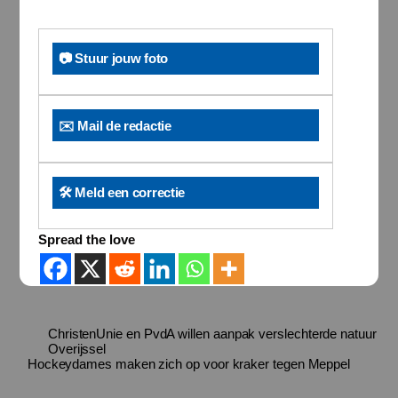
📷 Stuur jouw foto
✉️ Mail de redactie
🛠️ Meld een correctie
Spread the love
ChristenUnie en PvdA willen aanpak verslechterde natuur
Overijssel
Hockeydames maken zich op voor kraker tegen Meppel