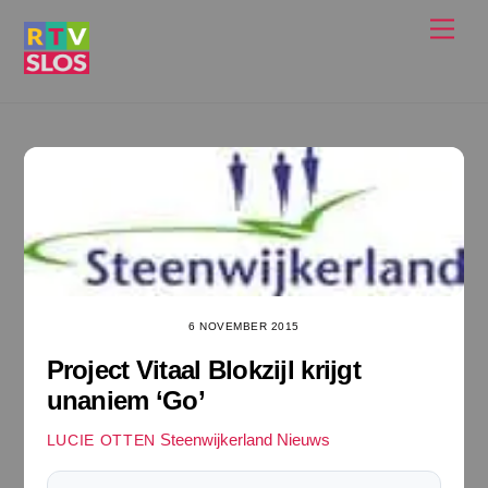
Ga
Men
naar
de
inhoud
6 NOVEMBER 2015
Project Vitaal Blokzijl krijgt
unaniem ‘Go’
Steenwijkerland Nieuws
LUCIE OTTEN