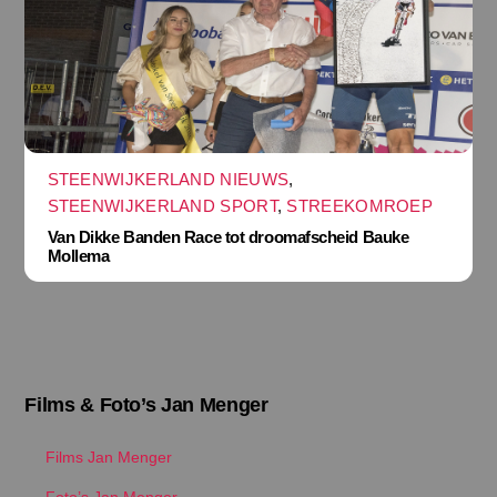
STEENWIJKERLAND NIEUWS
,
STEENWIJKERLAND SPORT
,
STREEKOMROEP
Van Dikke Banden Race tot droomafscheid Bauke
Mollema
Films & Foto’s Jan Menger
Films Jan Menger
Foto’s Jan Menger