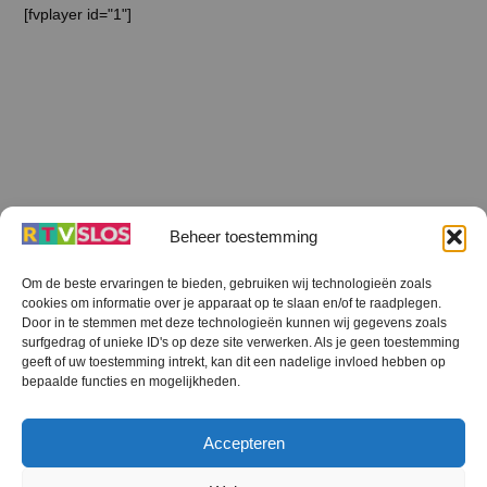
[fvplayer id="1"]
Beheer toestemming
Om de beste ervaringen te bieden, gebruiken wij technologieën zoals
cookies om informatie over je apparaat op te slaan en/of te raadplegen.
Terug
Door in te stemmen met deze technologieën kunnen wij gegevens zoals
naar
boven
surfgedrag of unieke ID's op deze site verwerken. Als je geen toestemming
geeft of uw toestemming intrekt, kan dit een nadelige invloed hebben op
RTV SLOS
bepaalde functies en mogelijkheden.
Colofon
Klachten
Privacy verklaring
Disclaimer
Accepteren
Voorwaarden WiFi
RTV SLOS ANBI
Contact
Cookiebeleid (EU)
Terms and Conditions