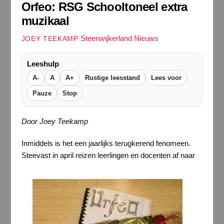
Orfeo: RSG Schooltoneel extra
muzikaal
Steenwijkerland Nieuws
JOEY TEEKAMP
Leeshulp
A-
A
A+
Rustige leesstand
Lees voor
Pauze
Stop
Door
Joey
Teekamp
Inmiddels is het een jaarlijks terugkerend fenomeen.
Steevast in april reizen leerlingen en docenten af naar