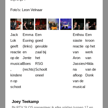
Foto’s: Leon Velnaar
Jack
Emma
Een
Enthou
Een
Lok
Euving
goed
siaste
kroon
geeft
(links)
gevulde
reactie
op het
reactie
en
zaal bij
van
werk
op de
Jente
het
Aron
van
musical
Boes
RSG
Jassies
Hilda
,
(rechts)
Schoolt
na
van de
kindere
oneel
afloop
Donk
n op
van de
schoot
musical
Joey Teekamp
Bij RTV SLOS presenteer ik elke vrijdag tussen 17 en