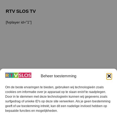
RTV SLOS TV
[fvplayer id="1"]
Beheer toestemming
Om de beste ervaringen te bieden, gebruiken wij technologieën zoals
cookies om informatie over je apparaat op te slaan en/of te raadplegen.
Terug
Door in te stemmen met deze technologieën kunnen wij gegevens zoals
naar
boven
surfgedrag of unieke ID's op deze site verwerken. Als je geen toestemming
geeft of uw toestemming intrekt, kan dit een nadelige invloed hebben op
RTV SLOS
bepaalde functies en mogelijkheden.