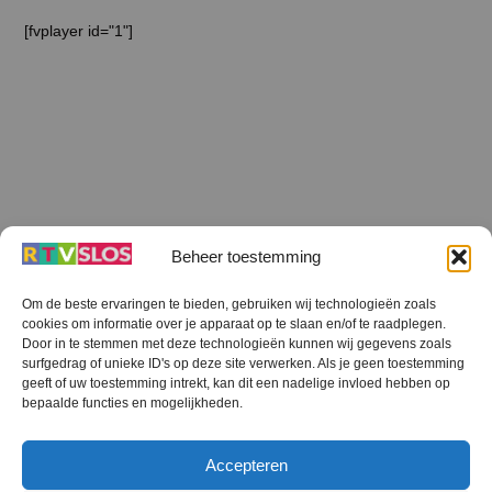
[fvplayer id="1"]
Beheer toestemming
Om de beste ervaringen te bieden, gebruiken wij technologieën zoals
cookies om informatie over je apparaat op te slaan en/of te raadplegen.
Terug
Door in te stemmen met deze technologieën kunnen wij gegevens zoals
naar
boven
surfgedrag of unieke ID's op deze site verwerken. Als je geen toestemming
geeft of uw toestemming intrekt, kan dit een nadelige invloed hebben op
RTV SLOS
bepaalde functies en mogelijkheden.
Colofon
Klachten
Privacy verklaring
Disclaimer
Accepteren
Voorwaarden WiFi
RTV SLOS ANBI
Contact