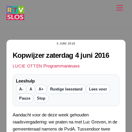
Ga
Men
naar
de
inhoud
3 JUNI 2016
Kopwijzer zaterdag 4 juni 2016
Programmanieuws
LUCIE OTTEN
Leeshulp
A-
A
A+
Rustige leesstand
Lees voor
Pauze
Stop
Aandacht voor de deze week gehouden
raadsvergadering: we praten na met Luc Greven, in de
gemeenteraad namens de PvdA. Tussendoor twee