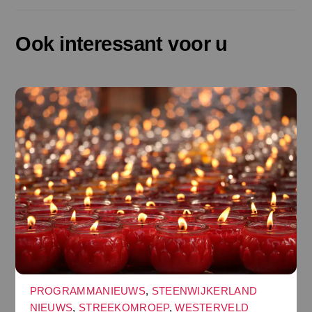
Ook interessant voor u
PROGRAMMANIEUWS
,
STEENWIJKERLAND
NIEUWS
,
STREEKOMROEP
,
WESTERVELD