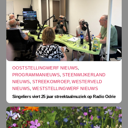
OOSTSTELLINGWERF NIEUWS
,
PROGRAMMANIEUWS
,
STEENWIJKERLAND
NIEUWS
,
STREEKOMROEP
,
WESTERVELD
NIEUWS
,
WESTSTELLINGWERF NIEUWS
Singeliers viert 25 jaar streektaalmuziek op Radio Odrie