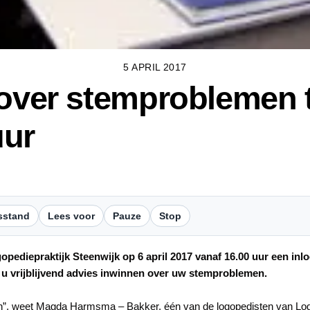
5 APRIL 2017
 over stemproblemen 
uur
sstand
Lees voor
Pauze
Stop
pediepraktijk Steenwijk op 6 april 2017 vanaf 16.00 uur een i
t u vrijblijvend advies inwinnen over uw stemproblemen.
ten”, weet Magda Harmsma – Bakker, één van de logopedisten van Log