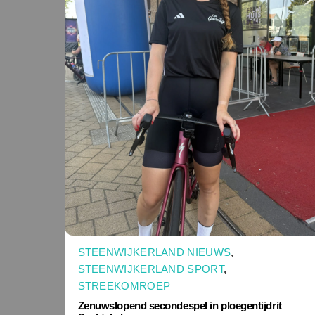
STEENWIJKERLAND NIEUWS
,
STEENWIJKERLAND SPORT
,
STREEKOMROEP
Zenuwslopend secondespel in ploegentijdrit