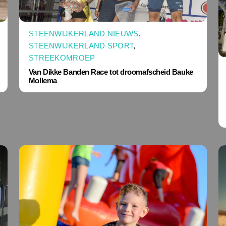
STEENWIJKERLAND NIEUWS
,
STEENWIJKERLAND SPORT
,
STREEKOMROEP
Van Dikke Banden Race tot droomafscheid Bauke
Mollema