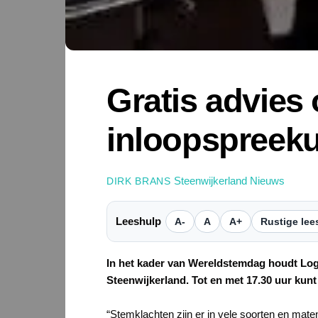
Gratis advies
inloopspreek
Steenwijkerland Nieuws
DIRK BRANS
Leeshulp
A-
A
A+
Rustige lee
In het kader van Wereldstemdag houdt Logo
Steenwijkerland. Tot en met 17.30 uur kun
“Stemklachten zijn er in vele soorten en ma