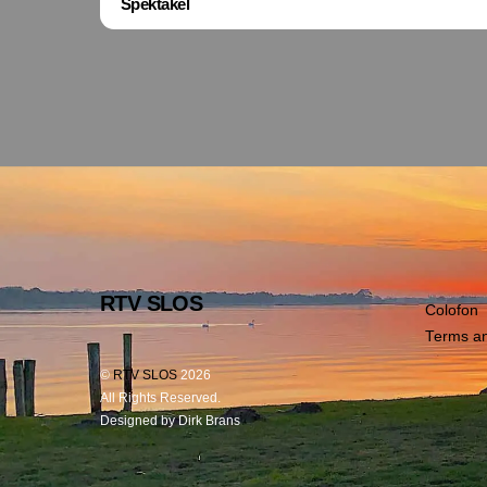
Spektakel
RTV SLOS
Colofon
Terms an
©
RTV SLOS
2026
All Rights Reserved.
Designed by Dirk Brans