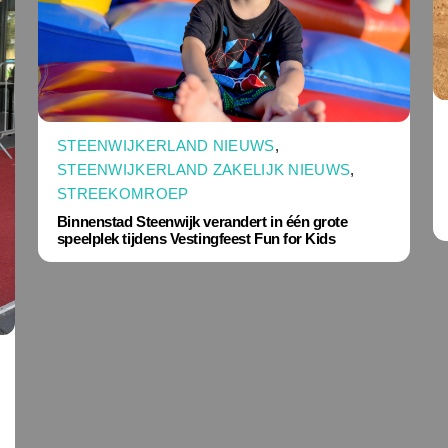
STEENWIJKERLAND NIEUWS
,
STEENWIJKERLAND ZAKELIJK NIEUWS
,
STREEKOMROEP
Binnenstad Steenwijk verandert in één grote
speelplek tijdens Vestingfeest Fun for Kids