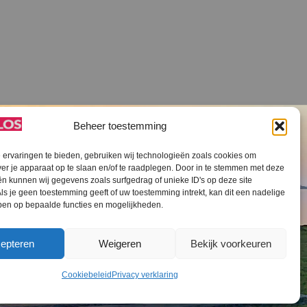
Beheer toestemming
ervaringen te bieden, gebruiken wij technologieën zoals cookies om
ver je apparaat op te slaan en/of te raadplegen. Door in te stemmen met deze
n kunnen wij gegevens zoals surfgedrag of unieke ID's op deze site
ls je geen toestemming geeft of uw toestemming intrekt, kan dit een nadelige
V SLOS ANBI
Contact
Cookiebeleid (EU)
ben op bepaalde functies en mogelijkheden.
epteren
Weigeren
Bekijk voorkeuren
Cookiebeleid
Privacy verklaring