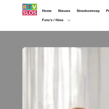
Ga
naar
Home
Nieuws
Streekomroep
P
de
inhoud
Foto’s / films