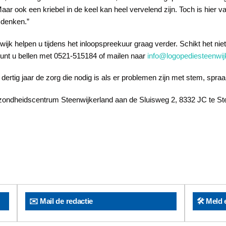
Maar ook een kriebel in de keel kan heel vervelend zijn. Toch is hier v
 denken.”
jk helpen u tijdens het inloopspreekuur graag verder. Schikt het niet
kunt u bellen met 0521-515184 of mailen naar
info@logopediesteenwijk
dertig jaar de zorg die nodig is als er problemen zijn met stem, spraak
ezondheidscentrum Steenwijkerland aan de Sluisweg 2, 8332 JC te Ste
✉️ Mail de redactie
🛠️ Meld 