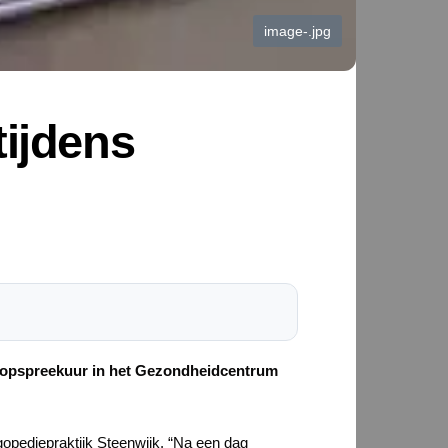
image-.jpg
tijdens
nloopspreekuur in het Gezondheidcentrum
opediepraktijk Steenwijk. “Na een dag