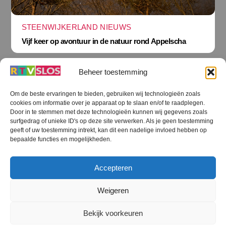
STEENWIJKERLAND NIEUWS
Vijf keer op avontuur in de natuur rond Appelscha
Beheer toestemming
Om de beste ervaringen te bieden, gebruiken wij technologieën zoals
cookies om informatie over je apparaat op te slaan en/of te raadplegen.
Terug
Door in te stemmen met deze technologieën kunnen wij gegevens zoals
naar
boven
surfgedrag of unieke ID's op deze site verwerken. Als je geen toestemming
geeft of uw toestemming intrekt, kan dit een nadelige invloed hebben op
RTV SLOS
bepaalde functies en mogelijkheden.
Colofon
Klachten
Privacy verklaring
Disclaimer
Accepteren
Voorwaarden WiFi
RTV SLOS ANBI
Contact
Cookiebeleid (EU)
Terms and Conditions
Weigeren
©
RTV SLOS
2026
Bekijk voorkeuren
All Rights Reserved.
Designed by Dirk Brans