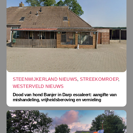
STEENWIJKERLAND NIEUWS
,
STREEKOMROEP
,
WESTERVELD NIEUWS
Dood van hond Banjer in Darp escaleert: aangifte van
mishandeling, vrijheidsberoving en vernieling