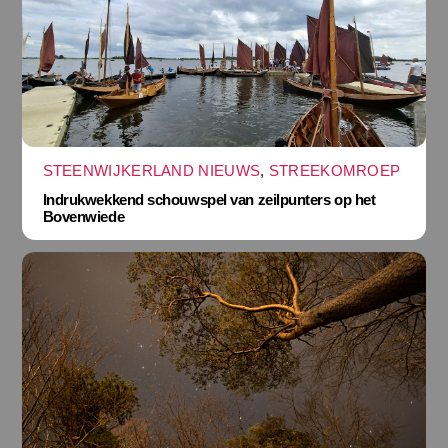
STEENWIJKERLAND NIEUWS
,
STREEKOMROEP
Indrukwekkend schouwspel van zeilpunters op het
Bovenwiede