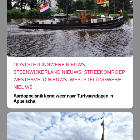
OOSTSTELLINGWERF NIEUWS
,
STEENWIJKERLAND NIEUWS
,
STREEKOMROEP
,
WESTERVELD NIEUWS
,
WESTSTELLINGWERF
NIEUWS
Aardappelsnik komt weer naar Turfvaartdagen in
Appelscha