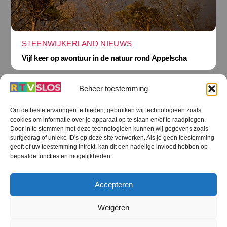
STEENWIJKERLAND NIEUWS
Vijf keer op avontuur in de natuur rond Appelscha
Beheer toestemming
Om de beste ervaringen te bieden, gebruiken wij technologieën zoals
cookies om informatie over je apparaat op te slaan en/of te raadplegen.
Terug
Door in te stemmen met deze technologieën kunnen wij gegevens zoals
naar
boven
surfgedrag of unieke ID's op deze site verwerken. Als je geen toestemming
geeft of uw toestemming intrekt, kan dit een nadelige invloed hebben op
RTV SLOS
bepaalde functies en mogelijkheden.
Colofon
Klachten
Privacy verklaring
Disclaimer
Accepteren
Voorwaarden WiFi
RTV SLOS ANBI
Contact
Cookiebeleid (EU)
Terms and Conditions
Weigeren
©
RTV SLOS
2026