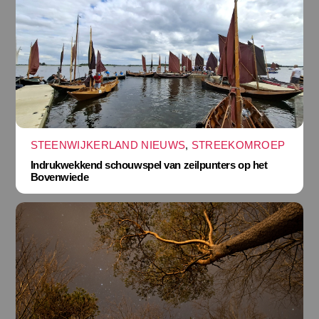
STEENWIJKERLAND NIEUWS
,
STREEKOMROEP
Indrukwekkend schouwspel van zeilpunters op het
Bovenwiede