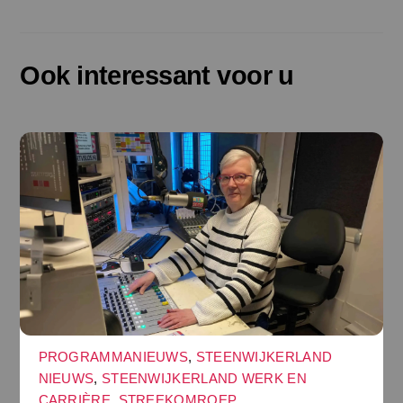
Ook interessant voor u
PROGRAMMANIEUWS
,
STEENWIJKERLAND
NIEUWS
,
STEENWIJKERLAND WERK EN
CARRIÈRE
,
STREEKOMROEP