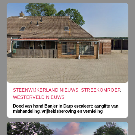
STEENWIJKERLAND NIEUWS
,
STREEKOMROEP
,
WESTERVELD NIEUWS
Dood van hond Banjer in Darp escaleert: aangifte van
mishandeling, vrijheidsberoving en vernieling