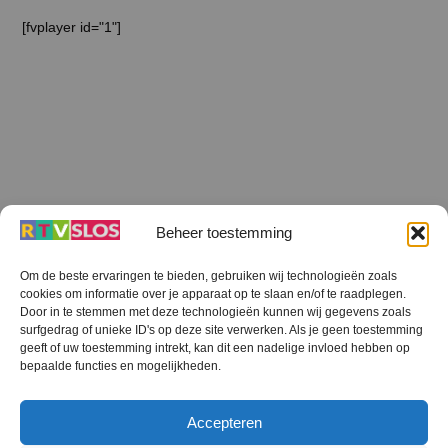
[fvplayer id="1"]
Beheer toestemming
Om de beste ervaringen te bieden, gebruiken wij technologieën zoals
cookies om informatie over je apparaat op te slaan en/of te raadplegen.
Terug
Door in te stemmen met deze technologieën kunnen wij gegevens zoals
naar
boven
surfgedrag of unieke ID's op deze site verwerken. Als je geen toestemming
geeft of uw toestemming intrekt, kan dit een nadelige invloed hebben op
RTV SLOS
bepaalde functies en mogelijkheden.
Colofon
Klachten
Privacy verklaring
Disclaimer
Accepteren
Voorwaarden WiFi
RTV SLOS ANBI
Contact