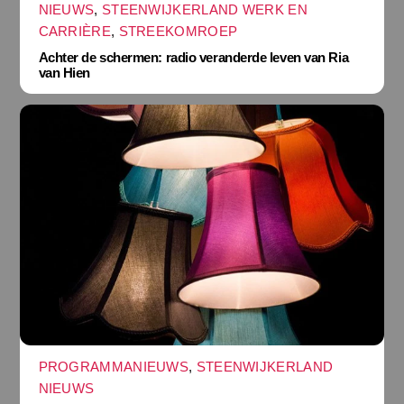
NIEUWS
,
STEENWIJKERLAND WERK EN
CARRIÈRE
,
STREEKOMROEP
Achter de schermen: radio veranderde leven van Ria
van Hien
PROGRAMMANIEUWS
,
STEENWIJKERLAND
NIEUWS