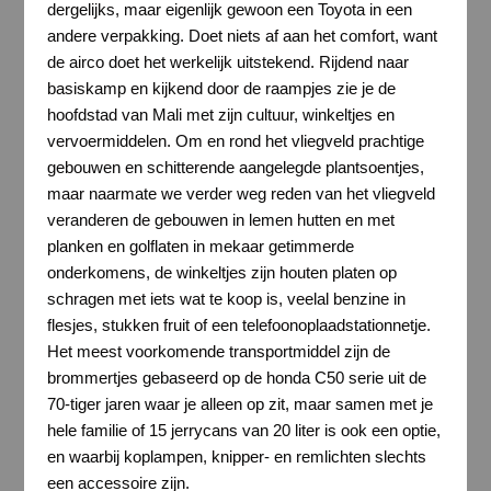
dergelijks, maar eigenlijk gewoon een Toyota in een
andere verpakking. Doet niets af aan het comfort, want
de airco doet het werkelijk uitstekend. Rijdend naar
basiskamp en kijkend door de raampjes zie je de
hoofdstad van Mali met zijn cultuur, winkeltjes en
vervoermiddelen. Om en rond het vliegveld prachtige
gebouwen en schitterende aangelegde plantsoentjes,
maar naarmate we verder weg reden van het vliegveld
veranderen de gebouwen in lemen hutten en met
planken en golflaten in mekaar getimmerde
onderkomens, de winkeltjes zijn houten platen op
schragen met iets wat te koop is, veelal benzine in
flesjes, stukken fruit of een telefoonoplaadstationnetje.
Het meest voorkomende transportmiddel zijn de
brommertjes gebaseerd op de honda C50 serie uit de
70-tiger jaren waar je alleen op zit, maar samen met je
hele familie of 15 jerrycans van 20 liter is ook een optie,
en waarbij koplampen, knipper- en remlichten slechts
een accessoire zijn.