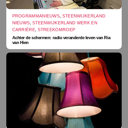
PROGRAMMANIEUWS
,
STEENWIJKERLAND
NIEUWS
,
STEENWIJKERLAND WERK EN
CARRIÈRE
,
STREEKOMROEP
Achter de schermen: radio veranderde leven van Ria
van Hien