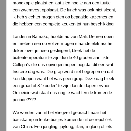
mondkapje plaatst en laat zien hoe je aan een tuutje
een zwemvest opblaast. De lunch was ook niet slecht,
ik heb slechter mogen eten op bepaalde kazernes en
die hebben een complete keuken tot hun beschikking.
Landen in Bamako, hoofdstad van Mali. Deuren open
en meteen een op vol vermogen staande elektrische
deken over je heen geslingerd, bleek het de
buitentemperatuur te zijn die de 40 graden aan tikte.
Collega’s die ons opvingen riepen nog dat dit een wat
frissere dag was. Die grap werd niet begrepen en dat
kon kloppen want het was geen grap. Deze dag bleek
een graad of 8 “kouder” te zijn dan de dagen ervoor.
Oeioeioie wat staat ons nog te wachten de komende
periode????
We worden vanuit het vliegveld gebracht naar het
basiskamp in leuke busjes komende uit de republiek
van China. Een jongling, joylong, lifan, linglong of iets