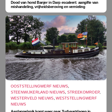
Dood van hond Banjer in Darp escaleert: aangifte van
mishandeling, vrijheidsberoving en vernieling
OOSTSTELLINGWERF NIEUWS
,
STEENWIJKERLAND NIEUWS
,
STREEKOMROEP
,
WESTERVELD NIEUWS
,
WESTSTELLINGWERF
NIEUWS
Aardappelsnik komt weer naar Turfvaartdagen in