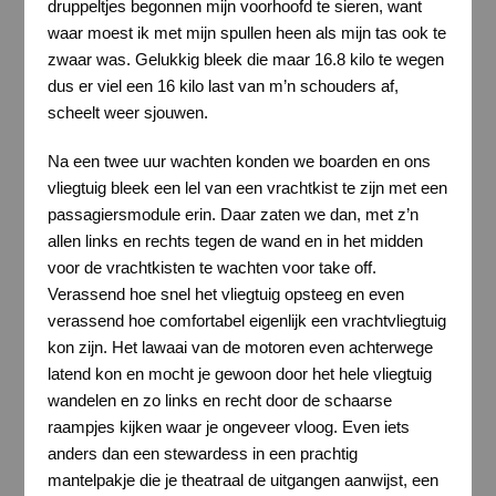
druppeltjes begonnen mijn voorhoofd te sieren, want
waar moest ik met mijn spullen heen als mijn tas ook te
zwaar was. Gelukkig bleek die maar 16.8 kilo te wegen
dus er viel een 16 kilo last van m’n schouders af,
scheelt weer sjouwen.
Na een twee uur wachten konden we boarden en ons
vliegtuig bleek een lel van een vrachtkist te zijn met een
passagiersmodule erin. Daar zaten we dan, met z’n
allen links en rechts tegen de wand en in het midden
voor de vrachtkisten te wachten voor take off.
Verassend hoe snel het vliegtuig opsteeg en even
verassend hoe comfortabel eigenlijk een vrachtvliegtuig
kon zijn. Het lawaai van de motoren even achterwege
latend kon en mocht je gewoon door het hele vliegtuig
wandelen en zo links en recht door de schaarse
raampjes kijken waar je ongeveer vloog. Even iets
anders dan een stewardess in een prachtig
mantelpakje die je theatraal de uitgangen aanwijst, een