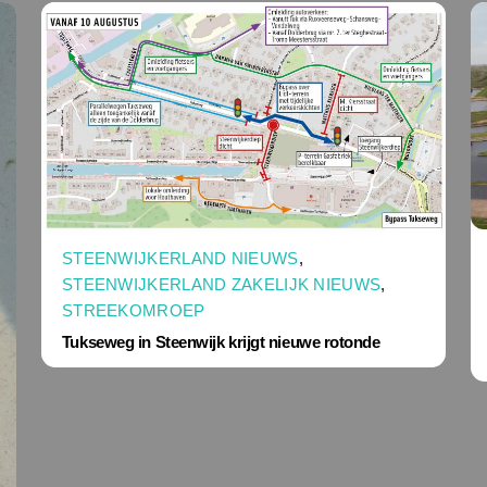
STEENWIJKERLAND NIEUWS
,
STEENWIJKERLAND ZAKELIJK NIEUWS
,
STREEKOMROEP
Tukseweg in Steenwijk krijgt nieuwe rotonde