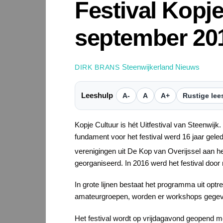
Festival Kopje
september 20
Steenwijkerland Nieuws
DIRK BRANS
Leeshulp
A-
A
A+
Rustige lee
Kopje Cultuur is hét Uitfestival van Steenwijk
fundament voor het festival werd 16 jaar gele
verenigingen uit De Kop van Overijssel aan he
georganiseerd. In 2016 werd het festival door
In grote lijnen bestaat het programma uit optr
amateurgroepen, worden er workshops gegeven,
Het festival wordt op vrijdagavond geopend me