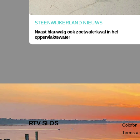
STEENWIJKERLAND NIEUWS
Naast blauwalg ook zoetwaterkwal in het
oppervlaktewater
RTV SLOS
Colofon
Terms an