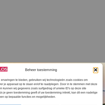
Beheer toestemming
ervaringen te bieden, gebruiken wij technologieën zoals cookies om
ver je apparaat op te slaan en/of te raadplegen. Door in te stemmen met deze
n kunnen wij gegevens zoals surfgedrag of unieke ID's op deze site
ls je geen toestemming geeft of uw toestemming intrekt, kan dit een nadelige
V SLOS ANBI
Contact
Cookiebeleid (EU)
ben op bepaalde functies en mogelijkheden.