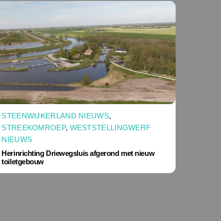
STEENWIJKERLAND NIEUWS
,
STREEKOMROEP
,
WESTSTELLINGWERF
NIEUWS
Herinrichting Driewegsluis afgerond met nieuw
toiletgebouw