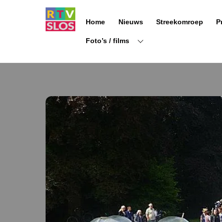
Ga
naar
Home
Nieuws
Streekomroep
P
de
inhoud
Foto’s / films