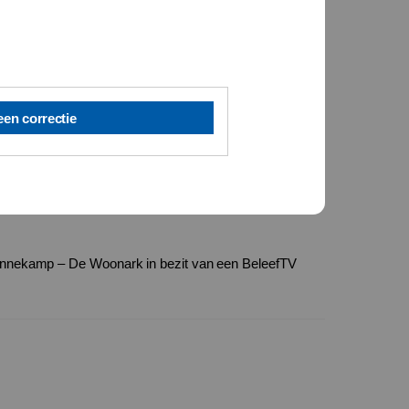
een correctie
nnekamp – De Woonark in bezit van een BeleefTV