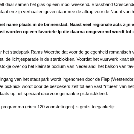
 heft daar samen het glas op een mooi weekend. Brassband Crescendo
e plaat en zijn verhaal en geven daarmee de aftrap voor de Nacht van h
 name plaats in de binnenstad. Naast veel regionale acts zijn e
anst worden op een favoriete lp die daarna omgevormd wordt tot
ar het stadspark Rams Woerthe dat voor de gelegenheid romantisch ve
erst, de lichtjesparade in de startblokken. Voordat het vuurwerk knalt 
stokje over op het kleinste podium van Nederland: het balkon van tav
e ingang van het stadspark wordt ingenomen door de Fiep (Westendorp)
. De picknick wordt door de bezoekers zelf tot een vast “ritueel” van
plaats op het speciaal daarvoor gemaakte picknickkleed.
programma (circa 120 voorstellingen) is gratis toegankelijk.