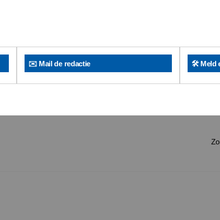
✉️ Mail de redactie
🛠️ Meld 
Zo