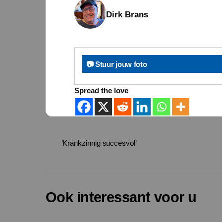
Dirk Brans
📷 Stuur jouw foto
Spread the love
‘Krankzinnig succesvol’
Ook interessant voor u