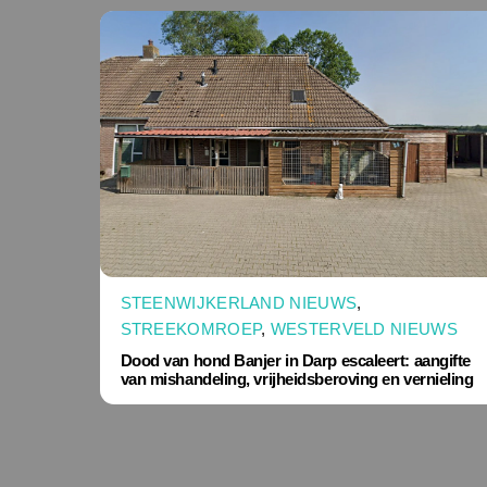
STEENWIJKERLAND NIEUWS
,
STREEKOMROEP
,
WESTERVELD NIEUWS
Dood van hond Banjer in Darp escaleert: aangifte
van mishandeling, vrijheidsberoving en vernieling