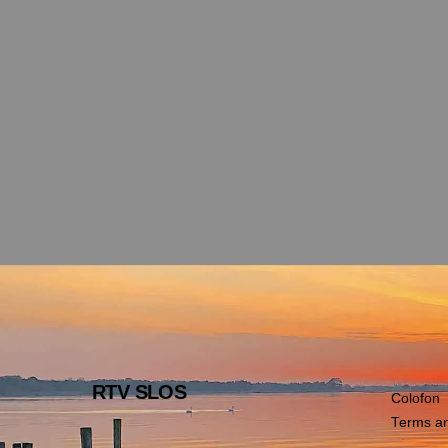
RTV SLOS
Colofon
Terms an