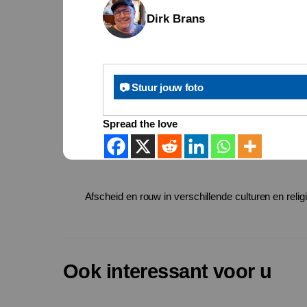
Dirk Brans
📷 Stuur jouw foto
Spread the love
Afscheid en rouw in verschillende culturen en relig
Ook interessant voor u