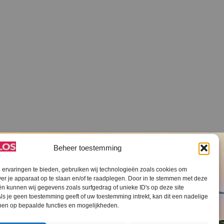
Beheer toestemming
ervaringen te bieden, gebruiken wij technologieën zoals cookies om
ver je apparaat op te slaan en/of te raadplegen. Door in te stemmen met deze
n kunnen wij gegevens zoals surfgedrag of unieke ID's op deze site
ls je geen toestemming geeft of uw toestemming intrekt, kan dit een nadelige
V SLOS ANBI
Contact
Cookiebeleid (EU)
ben op bepaalde functies en mogelijkheden.