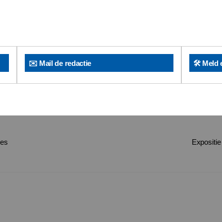
✉️ Mail de redactie
🛠️ Meld 
ies
Expositi