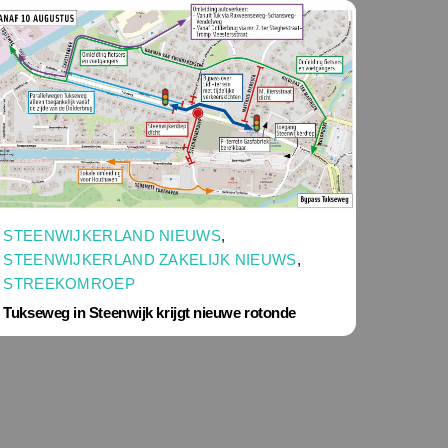
STEENWIJKERLAND NIEUWS
,
STEENWIJKERLAND ZAKELIJK NIEUWS
,
STREEKOMROEP
Tukseweg in Steenwijk krijgt nieuwe rotonde