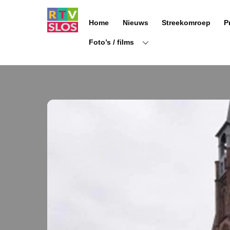
Ga
naar
Home
Nieuws
Streekomroep
P
de
inhoud
Foto’s / films