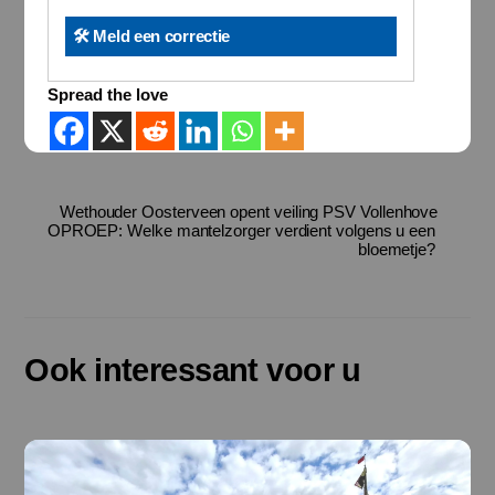
🛠️ Meld een correctie
Spread the love
Wethouder Oosterveen opent veiling PSV Vollenhove
OPROEP: Welke mantelzorger verdient volgens u een
bloemetje?
Ook interessant voor u