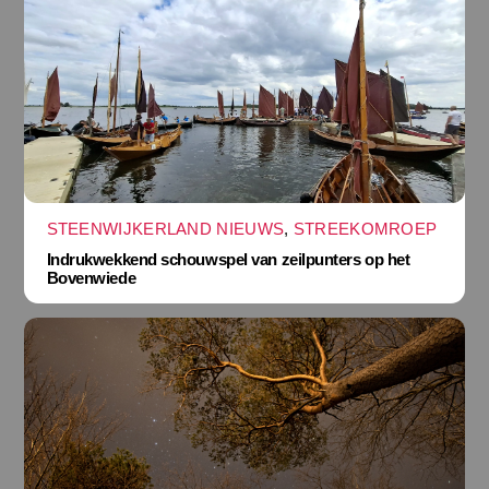
STEENWIJKERLAND NIEUWS
,
STREEKOMROEP
Indrukwekkend schouwspel van zeilpunters op het
Bovenwiede