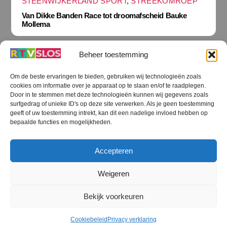
STEENWIJKERLAND SPORT
,
STREEKOMROEP
Van Dikke Banden Race tot droomafscheid Bauke
Mollema
Beheer toestemming
Om de beste ervaringen te bieden, gebruiken wij technologieën zoals
cookies om informatie over je apparaat op te slaan en/of te raadplegen.
Terug
Door in te stemmen met deze technologieën kunnen wij gegevens zoals
naar
boven
surfgedrag of unieke ID's op deze site verwerken. Als je geen toestemming
geeft of uw toestemming intrekt, kan dit een nadelige invloed hebben op
RTV SLOS
bepaalde functies en mogelijkheden.
Colofon
Klachten
Privacy verklaring
Disclaimer
Accepteren
Voorwaarden WiFi
RTV SLOS ANBI
Contact
Cookiebeleid (EU)
Terms and Conditions
Weigeren
©
RTV SLOS
2026
Bekijk voorkeuren
All Rights Reserved.
Designed by Dirk Brans
Cookiebeleid
Privacy verklaring