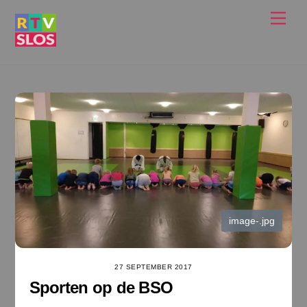
Ga
Men
naar
de
inhoud
image-.jpg
27 SEPTEMBER 2017
Sporten op de BSO