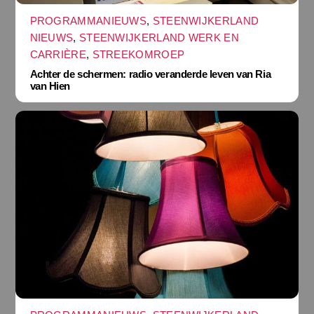
PROGRAMMANIEUWS
,
STEENWIJKERLAND
NIEUWS
,
STEENWIJKERLAND WERK EN
CARRIÈRE
,
STREEKOMROEP
Achter de schermen: radio veranderde leven van Ria
van Hien