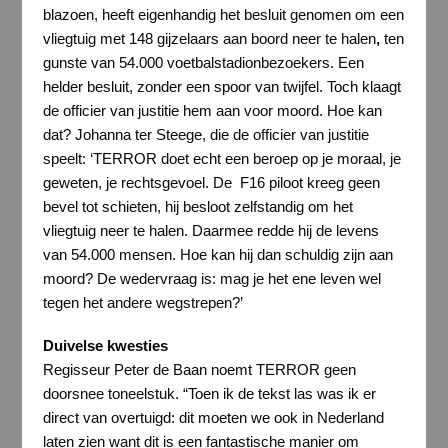
blazoen, heeft eigenhandig het besluit genomen om een
vliegtuig met 148 gijzelaars aan boord neer te halen
,
ten
gunste van 54.000 voetbalstadionbezoekers. Een
helder besluit, zonder een spoor van twijfel. Toch klaagt
de officier van justitie hem aan voor moord. Hoe kan
dat? Johanna ter Steege, die de officier van justitie
speelt: ‘TERROR doet echt een beroep op je moraal, je
geweten, je rechtsgevoel. De F16 piloot kreeg geen
bevel tot schieten, hij besloot zelfstandig om het
vliegtuig neer te halen. Daarmee redde hij de levens
van 54.000 mensen. Hoe kan hij dan schuldig zijn aan
moord? De wedervraag is: mag je het ene leven wel
tegen het andere wegstrepen?’
Duivelse kwesties
Regisseur Peter de Baan noemt TERROR geen
doorsnee toneelstuk. “Toen ik de tekst las was ik er
direct van overtuigd: dit moeten we ook in Nederland
laten zien want dit is een fantastische manier om