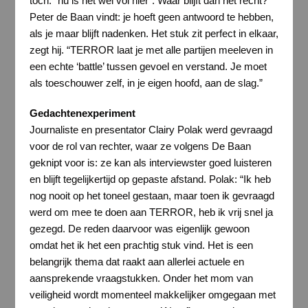
toch: “nu is het wel vol hier”. Waar blijft dan het recht?’
Peter de Baan vindt: je hoeft geen antwoord te hebben,
als je maar blijft nadenken. Het stuk zit perfect in elkaar,
zegt hij. “TERROR laat je met alle partijen meeleven in
een echte ‘battle’ tussen gevoel en verstand. Je moet
als toeschouwer zelf, in je eigen hoofd, aan de slag.”
Gedachtenexperiment
Journaliste en presentator Clairy Polak werd gevraagd
voor de rol van rechter, waar ze volgens De Baan
geknipt voor is: ze kan als interviewster goed luisteren
en blijft tegelijkertijd op gepaste afstand. Polak: “Ik heb
nog nooit op het toneel gestaan, maar toen ik gevraagd
werd om mee te doen aan TERROR, heb ik vrij snel ja
gezegd. De reden daarvoor was eigenlijk gewoon
omdat het ik het een prachtig stuk vind. Het is een
belangrijk thema dat raakt aan allerlei actuele en
aansprekende vraagstukken. Onder het mom van
veiligheid wordt momenteel makkelijker omgegaan met