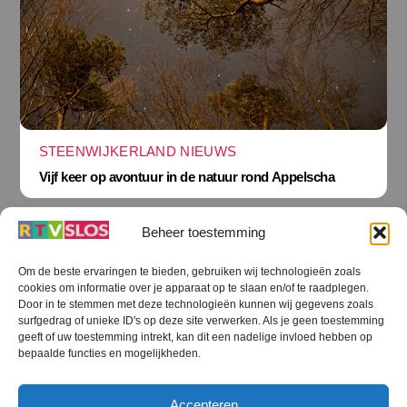
STEENWIJKERLAND NIEUWS
Vijf keer op avontuur in de natuur rond Appelscha
Beheer toestemming
Om de beste ervaringen te bieden, gebruiken wij technologieën zoals
cookies om informatie over je apparaat op te slaan en/of te raadplegen.
Terug
Door in te stemmen met deze technologieën kunnen wij gegevens zoals
naar
boven
surfgedrag of unieke ID's op deze site verwerken. Als je geen toestemming
geeft of uw toestemming intrekt, kan dit een nadelige invloed hebben op
RTV SLOS
bepaalde functies en mogelijkheden.
Colofon
Klachten
Privacy verklaring
Disclaimer
Accepteren