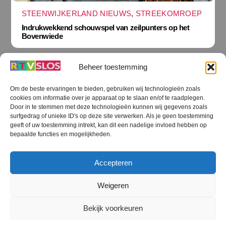
STEENWIJKERLAND NIEUWS
,
STREEKOMROEP
Indrukwekkend schouwspel van zeilpunters op het
Bovenwiede
Beheer toestemming
Om de beste ervaringen te bieden, gebruiken wij technologieën zoals
cookies om informatie over je apparaat op te slaan en/of te raadplegen.
Terug
Door in te stemmen met deze technologieën kunnen wij gegevens zoals
naar
boven
surfgedrag of unieke ID's op deze site verwerken. Als je geen toestemming
geeft of uw toestemming intrekt, kan dit een nadelige invloed hebben op
RTV SLOS
bepaalde functies en mogelijkheden.
Colofon
Klachten
Privacy verklaring
Disclaimer
Accepteren
Voorwaarden WiFi
RTV SLOS ANBI
Contact
Cookiebeleid (EU)
Terms and Conditions
Weigeren
©
RTV SLOS
2026
Bekijk voorkeuren
All Rights Reserved.
Designed by Dirk Brans