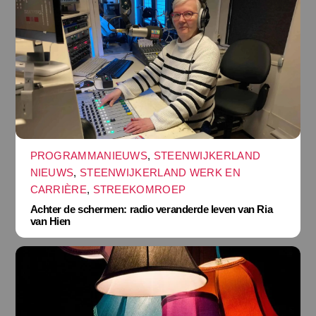
PROGRAMMANIEUWS
,
STEENWIJKERLAND
NIEUWS
,
STEENWIJKERLAND WERK EN
CARRIÈRE
,
STREEKOMROEP
Achter de schermen: radio veranderde leven van Ria
van Hien