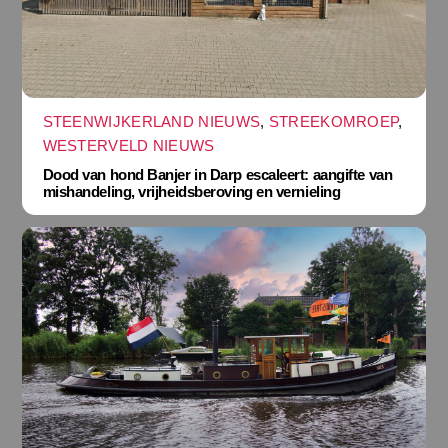
STEENWIJKERLAND NIEUWS
,
STREEKOMROEP
,
WESTERVELD NIEUWS
Dood van hond Banjer in Darp escaleert: aangifte van
mishandeling, vrijheidsberoving en vernieling