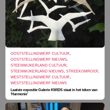
OOSTSTELLINGWERF CULTUUR
,
OOSTSTELLINGWERF NIEUWS
,
STEENWIJKERLAND CULTUUR
,
STEENWIJKERLAND NIEUWS
,
STREEKOMROEP
,
WESTSTELLINGWERF CULTUUR
,
WESTSTELLINGWERF NIEUWS
Laatste expositie Galerie KWIDS staat in het teken van
‘Harmonie’