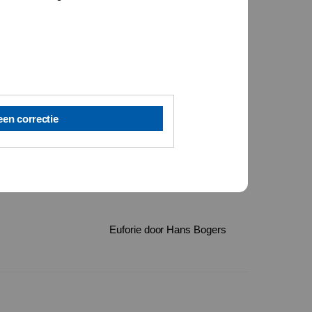
een correctie
Euforie door Hans Bogers