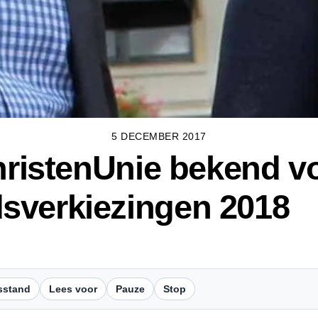
5 DECEMBER 2017
ChristenUnie bekend v
sverkiezingen 2018
sstand
Lees voor
Pauze
Stop