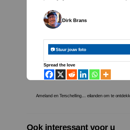
Dirk Brans
📷 Stuur jouw foto
Spread the love
Ameland en Terschelling… eilanden om te ontdek
Ook interessant voor u