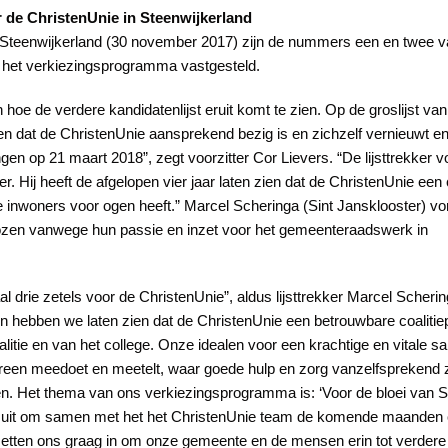
r de ChristenUnie in Steenwijkerland
Steenwijkerland (30 november 2017) zijn de nummers een en twee van
het verkiezingsprogramma vastgesteld.
oe de verdere kandidatenlijst eruit komt te zien. Op de groslijst va
en dat de ChristenUnie aansprekend bezig is en zichzelf vernieuwt en
ngen op 21 maart 2018”, zegt voorzitter Cor Lievers. “De lijsttrekke
r. Hij heeft de afgelopen vier jaar laten zien dat de ChristenUnie een 
alle inwoners voor ogen heeft.” Marcel Scheringa (Sint Jansklooster) 
gekozen vanwege hun passie en inzet voor het gemeenteraadswerk in
l drie zetels voor de ChristenUnie”, aldus lijsttrekker Marcel Scheri
den hebben we laten zien dat de ChristenUnie een betrouwbare coalitie
litie en van het college. Onze idealen voor een krachtige en vitale s
een meedoet en meetelt, waar goede hulp en zorg vanzelfsprekend z
 Het thema van ons verkiezingsprogramma is: ‘Voor de bloei van St
aar uit om samen met het het ChristenUnie team de komende maanden 
tten ons graag in om onze gemeente en de mensen erin tot verdere b