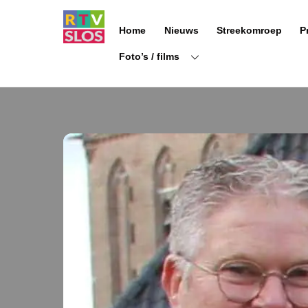
Ga
naar
Home
Nieuws
Streekomroep
P
de
inhoud
Foto’s / films