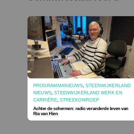
PROGRAMMANIEUWS
,
STEENWIJKERLAND
NIEUWS
,
STEENWIJKERLAND WERK EN
CARRIÈRE
,
STREEKOMROEP
Achter de schermen: radio veranderde leven van
Ria van Hien