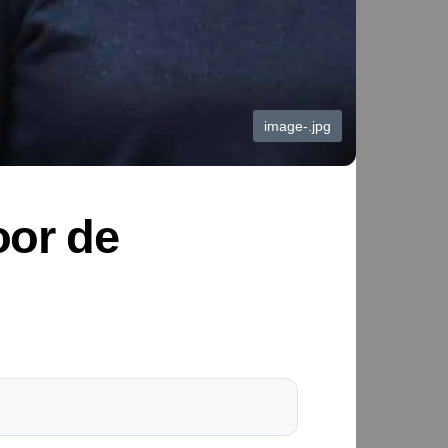
image-.jpg
oor de