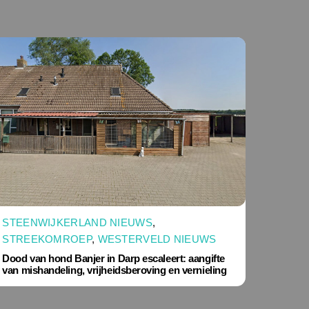
STEENWIJKERLAND NIEUWS
,
STREEKOMROEP
,
WESTERVELD NIEUWS
Dood van hond Banjer in Darp escaleert: aangifte
van mishandeling, vrijheidsberoving en vernieling