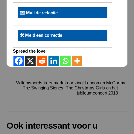
✉️ Mail de redactie
🛠️ Meld een correctie
Spread the love
Willemsoords kerstmarktkoor zingt Lennon en McCarthy
The Swinging Stones, The Christmas Girls en het
jubileumconcert 2018
Ook interessant voor u