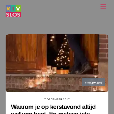
Ga
Men
naar
de
inhoud
image-.jpg
7 DECEMBER 2017
Waarom je op kerstavond altijd
welkom bent. En meteen iets