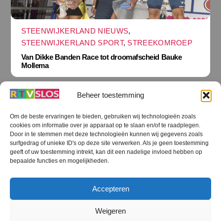
STEENWIJKERLAND NIEUWS
,
STEENWIJKERLAND SPORT
,
STREEKOMROEP
Van Dikke Banden Race tot droomafscheid Bauke
Mollema
Beheer toestemming
Om de beste ervaringen te bieden, gebruiken wij technologieën zoals
cookies om informatie over je apparaat op te slaan en/of te raadplegen.
Terug
Door in te stemmen met deze technologieën kunnen wij gegevens zoals
naar
boven
surfgedrag of unieke ID's op deze site verwerken. Als je geen toestemming
geeft of uw toestemming intrekt, kan dit een nadelige invloed hebben op
RTV SLOS
bepaalde functies en mogelijkheden.
Colofon
Klachten
Privacy verklaring
Disclaimer
Accepteren
Voorwaarden WiFi
RTV SLOS ANBI
Contact
Cookiebeleid (EU)
Terms and Conditions
Weigeren