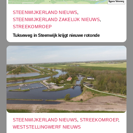
STEENWIJKERLAND NIEUWS
,
STEENWIJKERLAND ZAKELIJK NIEUWS
,
STREEKOMROEP
Tukseweg in Steenwijk krijgt nieuwe rotonde
STEENWIJKERLAND NIEUWS
,
STREEKOMROEP
,
WESTSTELLINGWERF NIEUWS