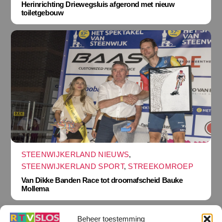
Herinrichting Driewegsluis afgerond met nieuw
toiletgebouw
STEENWIJKERLAND NIEUWS
,
STEENWIJKERLAND SPORT
,
STREEKOMROEP
Van Dikke Banden Race tot droomafscheid Bauke
Mollema
Beheer toestemming