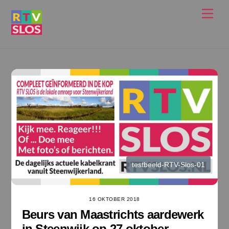
Ga
Men
naar
de
inhoud
testbeeld-RTV-Slos-01
16 OKTOBER 2018
Beurs van Maastrichts aardewerk
in Steenwijk op 27 oktober