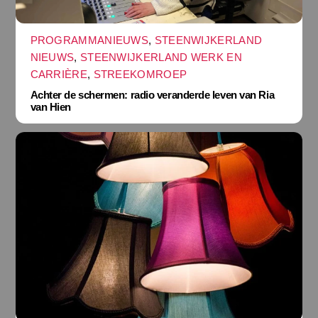
PROGRAMMANIEUWS
,
STEENWIJKERLAND
NIEUWS
,
STEENWIJKERLAND WERK EN
CARRIÈRE
,
STREEKOMROEP
Achter de schermen: radio veranderde leven van Ria
van Hien