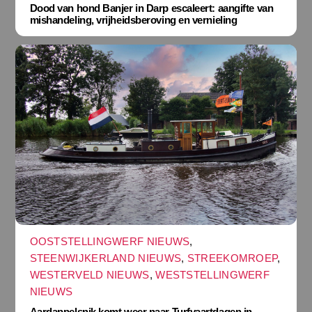
Dood van hond Banjer in Darp escaleert: aangifte van
mishandeling, vrijheidsberoving en vernieling
OOSTSTELLINGWERF NIEUWS
,
STEENWIJKERLAND NIEUWS
,
STREEKOMROEP
,
WESTERVELD NIEUWS
,
WESTSTELLINGWERF
NIEUWS
Aardappelsnik komt weer naar Turfvaartdagen in