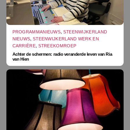
PROGRAMMANIEUWS
,
STEENWIJKERLAND
NIEUWS
,
STEENWIJKERLAND WERK EN
CARRIÈRE
,
STREEKOMROEP
Achter de schermen: radio veranderde leven van Ria
van Hien