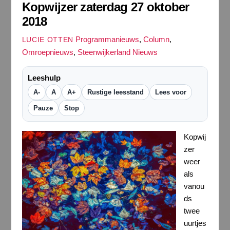
Kopwijzer zaterdag 27 oktober
2018
Programmanieuws
,
Column
,
LUCIE OTTEN
Omroepnieuws
,
Steenwijkerland Nieuws
Leeshulp
A-
A
A+
Rustige leesstand
Lees voor
Pauze
Stop
Kopwij
zer
weer
als
vanou
ds
twee
uurtjes