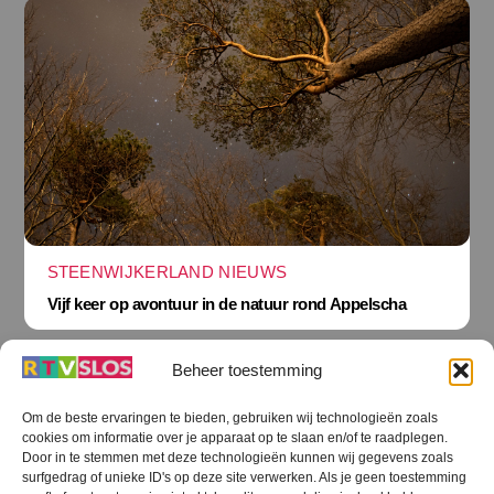
STEENWIJKERLAND NIEUWS
Vijf keer op avontuur in de natuur rond Appelscha
Beheer toestemming
Om de beste ervaringen te bieden, gebruiken wij technologieën zoals
cookies om informatie over je apparaat op te slaan en/of te raadplegen.
Terug
Door in te stemmen met deze technologieën kunnen wij gegevens zoals
naar
boven
surfgedrag of unieke ID's op deze site verwerken. Als je geen toestemming