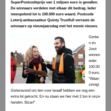
SuperPostcodeprijs van 1 miljoen euro is gevallen.
De winnaars verdelen met elkaar dit bedrag. Ieder
meespelend lot is 100.000 euro waard. Postcode
Loterij-ambassadeur Quinty Trustfull
verraste de
winnaar
s
op nieuwjaarsdag
met het mooie nieuws.
Gerbe
n en
José
winnen
ieder
100.00
0 euro.
“Waan
zinnig!
Gisteravond om tien voor twaalf hebben we nog een
extra lot gekocht. En nu staan we hier met 2 ton in onze
handen. Bizar!”