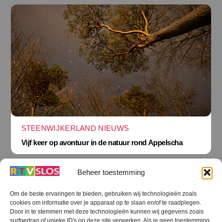
STEENWIJKERLAND NIEUWS
Vijf keer op avontuur in de natuur rond Appelscha
Beheer toestemming
Om de beste ervaringen te bieden, gebruiken wij technologieën zoals
cookies om informatie over je apparaat op te slaan en/of te raadplegen.
Terug
Door in te stemmen met deze technologieën kunnen wij gegevens zoals
naar
boven
surfgedrag of unieke ID's op deze site verwerken. Als je geen toestemming