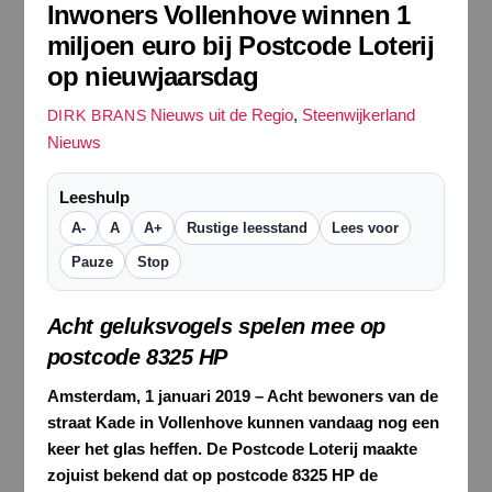
Inwoners Vollenhove winnen 1
miljoen euro bij Postcode Loterij
op nieuwjaarsdag
Nieuws uit de Regio
,
Steenwijkerland
DIRK BRANS
Nieuws
Leeshulp
A-
A
A+
Rustige leesstand
Lees voor
Pauze
Stop
Acht geluksvogels spelen mee op
postcode 8325 HP
Amsterdam,
1
januari 201
9
–
Acht bewoners van de
straat Kade in Vollenhove kunnen vandaag nog een
keer het glas heffen. De Postcode Loterij maakte
zojuist bekend dat op postcode 8325 HP de