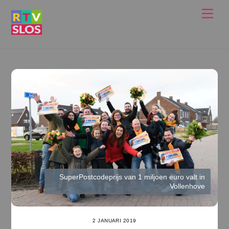
Ga
Men
naar
de
inhoud
SuperPostcodeprijs van 1 miljoen euro valt in
Vollenhove
2 JANUARI 2019