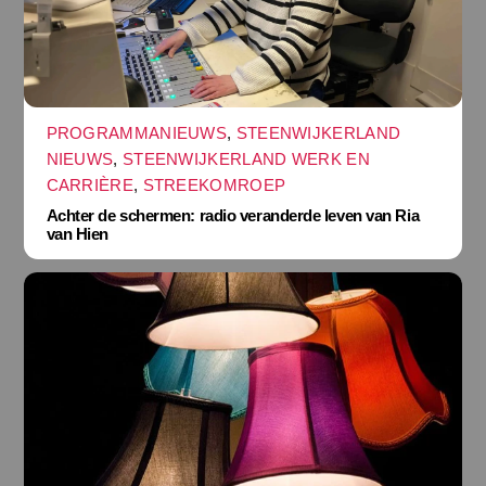
PROGRAMMANIEUWS
,
STEENWIJKERLAND
NIEUWS
,
STEENWIJKERLAND WERK EN
CARRIÈRE
,
STREEKOMROEP
Achter de schermen: radio veranderde leven van Ria
van Hien