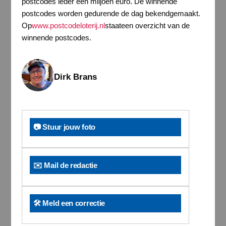
postcodes ieder één miljoen euro. De winnende
postcodes worden gedurende de dag bekendgemaakt.
Op
www.postcodeloterij.nl
staateen overzicht van de
winnende postcodes.
Dirk Brans
📷 Stuur jouw foto
✉️ Mail de redactie
🛠️ Meld een correctie