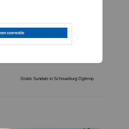
een correctie
Gratis Sundate in Schouwburg Ogterop