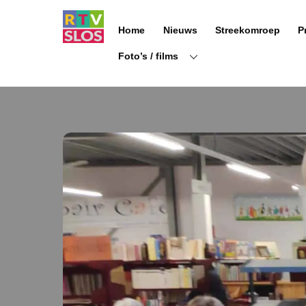
Ga
naar
Home
Nieuws
Streekomroep
P
de
inhoud
Foto’s / films