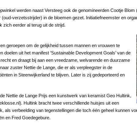
oopwinkel werden naast Versteeg ook de genomineerden Cootje Blom (
oud-verzetsstrijder) in de bloemen gezet. Initiatiefneemster en org
ich eerder al terug uit de strijd.
 leven geroepen om de gelijkheid tussen mannen en vrouwen te
n doelen uit het manifest ‘Sustainable Development Goals’ van de
isrecht en draagt bij aan een vreedzame, welvarende en duurzame
aar zuster Nettie de Lange, die er als verpleegster in de
ënten in Steenwijkerland te blijven. Later is zij gedeporteerd en
de Nettie de Lange Prijs een kunstwerk van keramist Geo Hultink,
klosse.nl). Hultink bracht twee verschillende huisjes uit een
, als verbeelding van tegenstellingen die toch één geheel kunnen vor
liën en Fred Goedegebure.