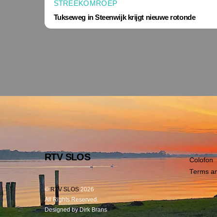
STREEKOMROEP
Tukseweg in Steenwijk krijgt nieuwe rotonde
RTV SLOS
Colofon
Terms an
©
RTV SLOS
2026
All Rights Reserved.
Designed by Dirk Brans