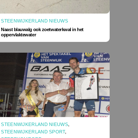
STEENWIJKERLAND NIEUWS
Naast blauwalg ook zoetwaterkwal in het
oppervlaktewater
STEENWIJKERLAND NIEUWS
,
STEENWIJKERLAND SPORT
,