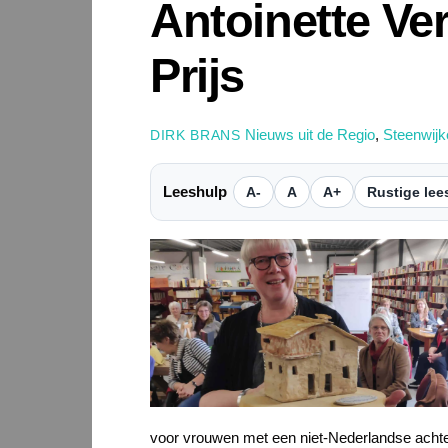
Antoinette Ver
Prijs
Nieuws uit de Regio
,
Steenwijk
DIRK BRANS
Leeshulp
A-
A
A+
Rustige lee
voor vrouwen met een niet-Nederlandse achter