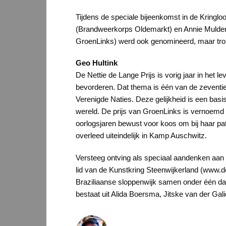
Tijdens de speciale bijeenkomst in de Kringl
(Brandweerkorps Oldemarkt) en Annie Mulder (
GroenLinks) werd ook genomineerd, maar trok z
Geo Hultink
De Nettie de Lange Prijs is vorig jaar in het
bevorderen. Dat thema is één van de zeventie
Verenigde Naties. Deze gelijkheid is een bas
wereld. De prijs van GroenLinks is vernoemd n
oorlogsjaren bewust voor koos om bij haar pati
overleed uiteindelijk in Kamp Auschwitz.
Versteeg ontving als speciaal aandenken aan 
lid van de Kunstkring Steenwijkerland (www.de
Braziliaanse sloppenwijk samen onder één dak
bestaat uit Alida Boersma, Jitske van der Ga