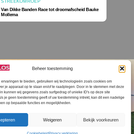
STREEKOMROEP
Van Dikke Banden Race tot droomafscheid Bauke
Mollema
Beheer toestemming
ervaringen te bieden, gebruiken wij technologieën zoals cookies om
ver je apparaat op te slaan en/of te raadplegen. Door in te stemmen met deze
n kunnen wij gegevens zoals surfgedrag of unieke ID's op deze site
ls je geen toestemming geeft of uw toestemming intrekt, kan dit een nadelige
V SLOS ANBI
Contact
Cookiebeleid (EU)
ben op bepaalde functies en mogelijkheden.
epteren
Weigeren
Bekijk voorkeuren
Cookiebeleid
Privacy verklaring