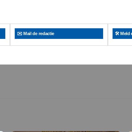
✉️ Mail de redactie
🛠️ Meld 