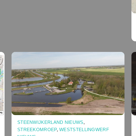
STEENWIJKERLAND NIEUWS
,
STREEKOMROEP
,
WESTSTELLINGWERF