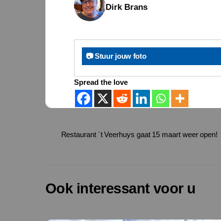
Dirk Brans
📷 Stuur jouw foto
Spread the love
Restaurant ´t Veerhuys gaat 15 maart weer open!
Ook interessant voor u