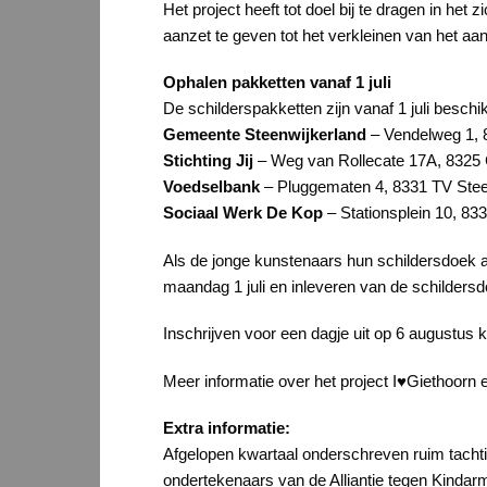
Het project heeft tot doel bij te dragen in h
aanzet te geven tot het verkleinen van het aan
Ophalen pakketten vanaf 1 juli
De schilderspakketten zijn vanaf 1 juli besch
Gemeente Steenwijkerland
– Vendelweg 1, 
Stichting Jij
– Weg van Rollecate 17A, 8325
Voedselbank
– Pluggematen 4, 8331 TV Stee
Sociaal Werk De Kop
– Stationsplein 10, 8
Als de jonge kunstenaars hun schildersdoek 
maandag 1 juli en inleveren van de schilder
Inschrijven voor een dagje uit op 6 augustus 
Meer informatie over het project I♥Giethoorn e
Extra informatie:
Afgelopen kwartaal onderschreven ruim tachtig
ondertekenaars van de Alliantie tegen Kindarmo