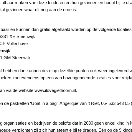
et zichtbaar maken van deze kinderen en hun gezinnen en hoopt bij te
tal gezinnen waar dit nog aan de orde is.
ikbaar en kunnen dan gratis afgehaald worden op de volgende locaties
8331 XE Steenwijk
 CP Vollenhove
nwijk
331 GM Steenwijk
af hebben dan kunnen deze op dezelfde punten ook weer ingeleverd w
sdoeken kan eveneens op een van bovengenoemde locaties voor vrijd
kan via de website www.ilovegiethoorn.nl.
n de pakketten ‘Goat in a bag’: Angelique van ’t Riet, 06- 533 543 05 
 organisaties en bedrijven de belofte dat in 2030 geen enkel kind in
ede verplichten zij zich hun steentje bij te dragen. Eén op de 9 kinde