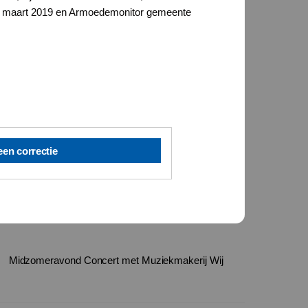
 26 maart 2019 en Armoedemonitor gemeente
een correctie
Midzomeravond Concert met Muziekmakerij Wij