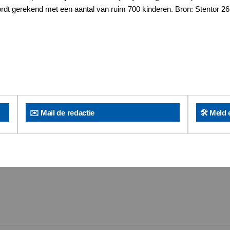
rdt gerekend met een aantal van ruim 700 kinderen. Bron: Stentor
✉️ Mail de redactie
🛠️ Meld 