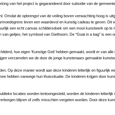
dekking van het project is gegarandeerd door subsidie van de gemeent
l. Omdat de opbrengst van de veiling boven verwachting hoog is uitge
e armoedegrens leven een waardevol en kunstig cadeau te geven. Dit
atuurlijk een echt canvas schildersdoek om een mooi kunstwerk op te
van geitjes; het symbool van Giethoorn. De “Goat in a bag” is een o
ilderd, hun eigen ‘Kunstige Geit’ hebben gemaakt, wordt er van all
krijgen verzamelen we de door de jonge kunstenaars gemaakte kunstw
rden. Op deze manier wordt aan deze kinderen letterlijk en figuurlij
g mee hebben vanwege hun thuissituatie. De kinderen krijgen door kun
lieke locaties worden tentoongesteld, worden de kinderen letterlijk 
rborgen blijven of zelfs misschien vergeten worden. Door deze kun