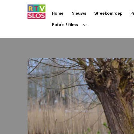
Ga
naar
Home
Nieuws
Streekomroep
P
de
inhoud
Foto’s / films