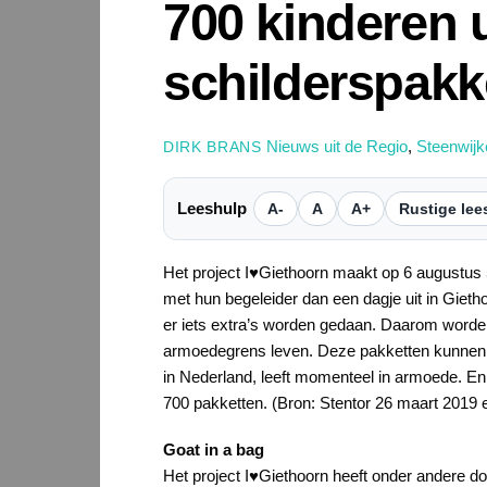
700 kinderen u
schilderspakk
Nieuws uit de Regio
,
Steenwijk
DIRK BRANS
Leeshulp
A-
A
A+
Rustige lee
Het project I♥Giethoorn maakt op 6 augustus 5
met hun begeleider dan een dagje uit in Gietho
er iets extra’s worden gedaan. Daarom worden
armoedegrens leven. Deze pakketten kunnen va
in Nederland, leeft momenteel in armoede. En
700 pakketten. (Bron: Stentor 26 maart 201
Goat in a bag
Het project I♥Giethoorn heeft onder andere do