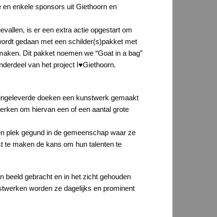
e en enkele sponsors uit Giethoorn en
vallen, is er een extra actie opgestart om
 wordt gedaan met een schilder(s)pakket met
 maken. Dit pakket noemen we “Goat in a bag”
nderdeel van het project I♥Giethoorn.
e ingeleverde doeken een kunstwerk gemaakt
erken om hiervan een of een aantal grote
k een plek gegund in de gemeenschap waar ze
st te maken de kans om hun talenten te
in beeld gebracht en in het zicht gehouden
stwerken worden ze dagelijks en prominent