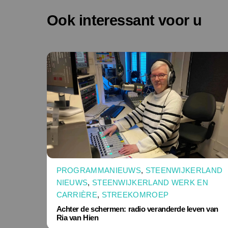
Ook interessant voor u
PROGRAMMANIEUWS
,
STEENWIJKERLAND
NIEUWS
,
STEENWIJKERLAND WERK EN
CARRIÈRE
,
STREEKOMROEP
Achter de schermen: radio veranderde leven van
Ria van Hien