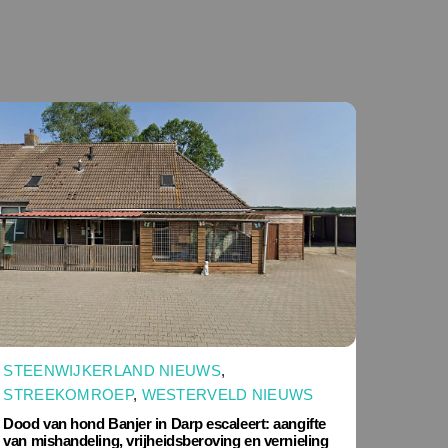
STEENWIJKERLAND NIEUWS
,
STREEKOMROEP
,
WESTERVELD NIEUWS
Dood van hond Banjer in Darp escaleert: aangifte
van mishandeling, vrijheidsberoving en vernieling