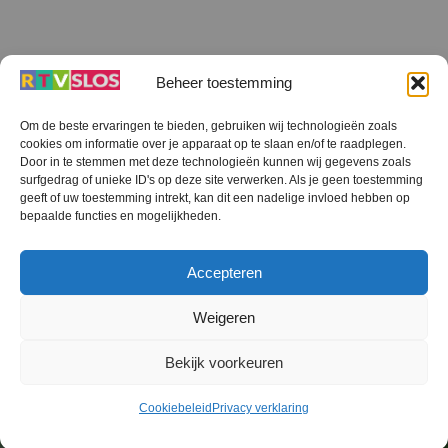
Beheer toestemming
Om de beste ervaringen te bieden, gebruiken wij technologieën zoals
cookies om informatie over je apparaat op te slaan en/of te raadplegen.
Terug
Door in te stemmen met deze technologieën kunnen wij gegevens zoals
naar
boven
surfgedrag of unieke ID's op deze site verwerken. Als je geen toestemming
geeft of uw toestemming intrekt, kan dit een nadelige invloed hebben op
RTV SLOS
bepaalde functies en mogelijkheden.
Colofon
Klachten
Privacy verklaring
Disclaimer
Accepteren
Voorwaarden WiFi
RTV SLOS ANBI
Contact
Cookiebeleid (EU)
Terms and Conditions
Weigeren
©
RTV SLOS
2026
Bekijk voorkeuren
All Rights Reserved.
Designed by Dirk Brans
Cookiebeleid
Privacy verklaring