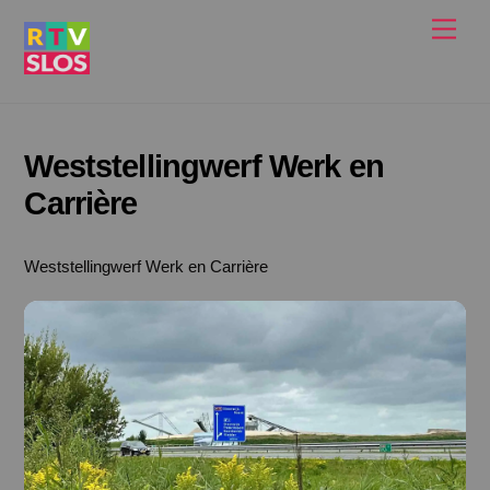
Ga
Men
naar
de
inhoud
Weststellingwerf Werk en
Carrière
Weststellingwerf Werk en Carrière