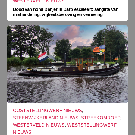
WESTERVELD NIEUWS
Dood van hond Banjer in Darp escaleert: aangifte van
mishandeling, vrijheidsberoving en vernieling
OOSTSTELLINGWERF NIEUWS
,
STEENWIJKERLAND NIEUWS
,
STREEKOMROEP
,
WESTERVELD NIEUWS
,
WESTSTELLINGWERF
NIEUWS