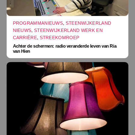
PROGRAMMANIEUWS
,
STEENWIJKERLAND
NIEUWS
,
STEENWIJKERLAND WERK EN
CARRIÈRE
,
STREEKOMROEP
Achter de schermen: radio veranderde leven van Ria
van Hien