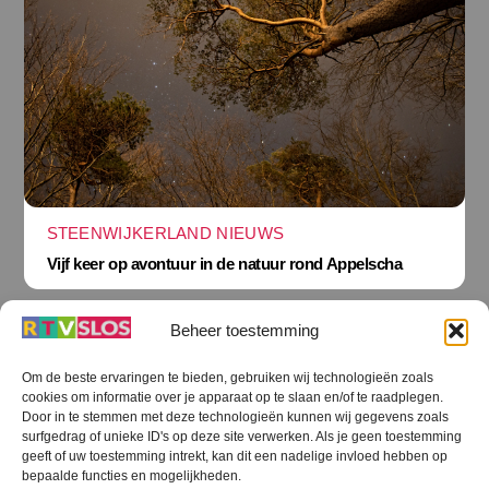
STEENWIJKERLAND NIEUWS
Vijf keer op avontuur in de natuur rond Appelscha
Beheer toestemming
Om de beste ervaringen te bieden, gebruiken wij technologieën zoals
cookies om informatie over je apparaat op te slaan en/of te raadplegen.
Terug
Door in te stemmen met deze technologieën kunnen wij gegevens zoals
naar
boven
surfgedrag of unieke ID's op deze site verwerken. Als je geen toestemming
geeft of uw toestemming intrekt, kan dit een nadelige invloed hebben op
RTV SLOS
bepaalde functies en mogelijkheden.