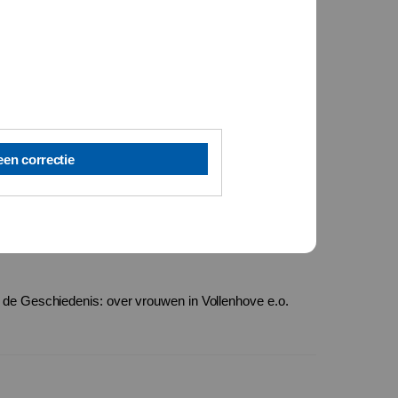
een correctie
de Geschiedenis: over vrouwen in Vollenhove e.o.