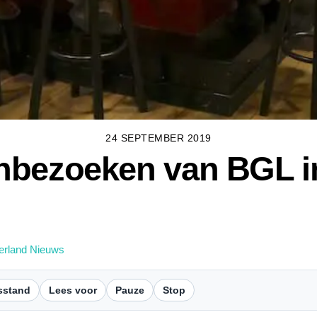
24 SEPTEMBER 2019
nbezoeken van BGL in
erland Nieuws
sstand
Lees voor
Pauze
Stop