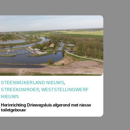
STEENWIJKERLAND NIEUWS
,
STREEKOMROEP
,
WESTSTELLINGWERF
NIEUWS
Herinrichting Driewegsluis afgerond met nieuw
toiletgebouw