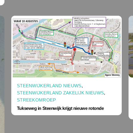
STEENWIJKERLAND NIEUWS
,
STEENWIJKERLAND ZAKELIJK NIEUWS
,
STREEKOMROEP
Tukseweg in Steenwijk krijgt nieuwe rotonde