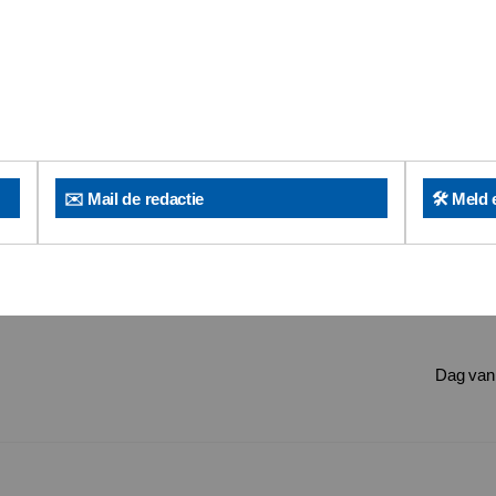
✉️ Mail de redactie
🛠️ Meld 
Dag van 