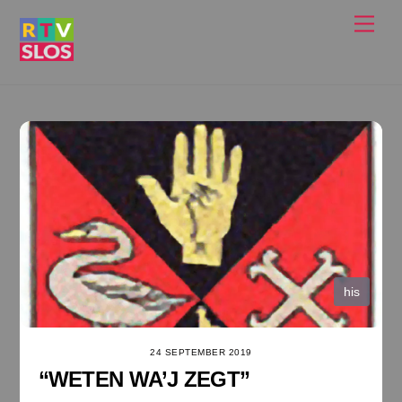
Ga
Men
naar
de
inhoud
his
24 SEPTEMBER 2019
“WETEN WA’J ZEGT”