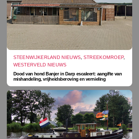
STEENWIJKERLAND NIEUWS
,
STREEKOMROEP
,
WESTERVELD NIEUWS
Dood van hond Banjer in Darp escaleert: aangifte van
mishandeling, vrijheidsberoving en vernieling