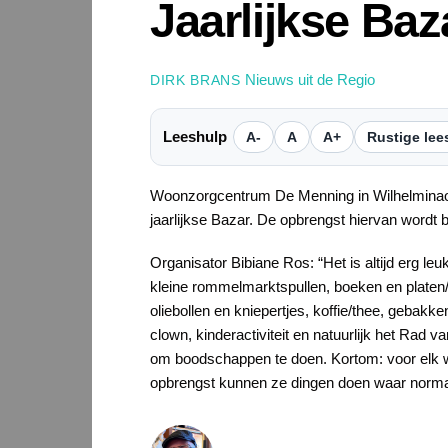
Jaarlijkse B
Nieuws uit de Regio
DIRK BRANS
Leeshulp
A-
A
A+
Rustige lee
Woonzorgcentrum De Menning in Wilhelminaoo
jaarlijkse Bazar. De opbrengst hiervan wordt 
Organisator Bibiane Ros: “Het is altijd erg l
kleine rommelmarktspullen, boeken en plate
oliebollen en kniepertjes, koffie/thee, gebakke
clown, kinderactiviteit en natuurlijk het Rad
om boodschappen te doen. Kortom: voor elk wa
opbrengst kunnen ze dingen doen waar normaa