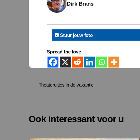
Dirk Brans
📷 Stuur jouw foto
Spread the love
Theateruitjes in de vakantie
Ook interessant voor u