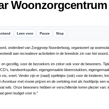
azar Woonzorgcentru
sstand
Lees voor
Pauze
Stop
rd, onderdeel van Zorggroep Noorderboog, organiseert op woensdag 
besteedt aan recreatieve activiteiten in de breedste zin van het woord
euk en gezellig, voor de bezoekers en zeker ook voor de bewoners. Tij
n/CD’s, handwerkspullen, eigengemaakte bloemstukken, eigengemaak
n vis, snert. Verder zijn er (raad) spelletjes (ook) voor de kinderen, 
 van Avontuur met mooie prijzen en de verloting met als hoofdprijs e
t wils. Onze bewoners hebben er verschillende keren plezier van: in
l geen budget voor is.”