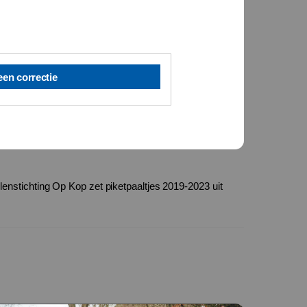
een correctie
enstichting Op Kop zet piketpaaltjes 2019-2023 uit