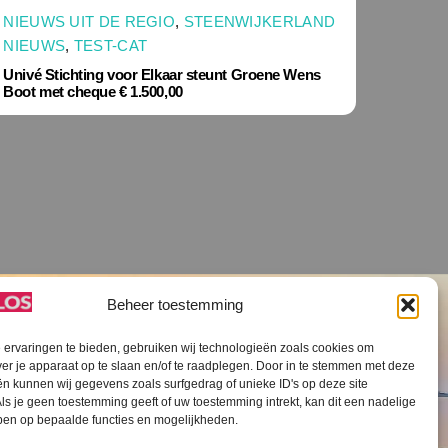
NIEUWS UIT DE REGIO
,
STEENWIJKERLAND
NIEUWS
,
TEST-CAT
Univé Stichting voor Elkaar steunt Groene Wens
Boot met cheque € 1.500,00
Beheer toestemming
ervaringen te bieden, gebruiken wij technologieën zoals cookies om
ver je apparaat op te slaan en/of te raadplegen. Door in te stemmen met deze
n kunnen wij gegevens zoals surfgedrag of unieke ID's op deze site
ls je geen toestemming geeft of uw toestemming intrekt, kan dit een nadelige
V SLOS ANBI
Contact
Cookiebeleid (EU)
ben op bepaalde functies en mogelijkheden.