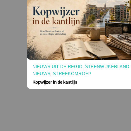
NIEUWS UIT DE REGIO
,
STEENWIJKERLAND
NIEUWS
,
STREEKOMROEP
Kopwijzer in de kantlijn