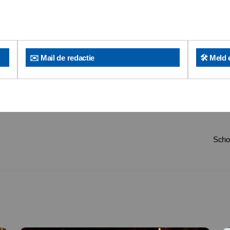
✉️ Mail de redactie
🛠️ Meld 
Schol