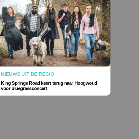
NIEUWS UIT DE REGIO
King Springs Road keert terug naar Hoogwoud
voor bluegrassconcert