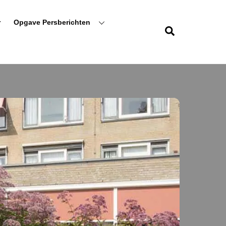
r
Opgave Persberichten
Zoeken