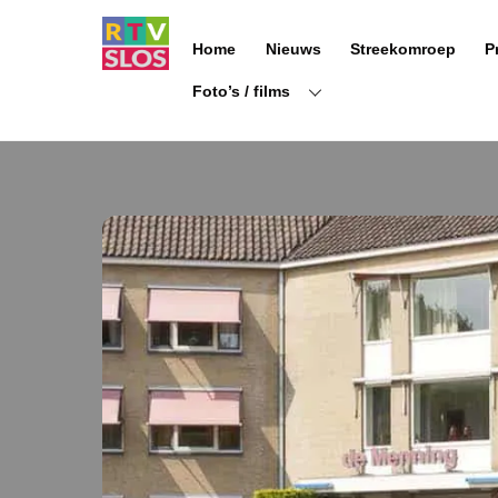
Ga
naar
Home
Nieuws
Streekomroep
P
de
inhoud
Foto’s / films