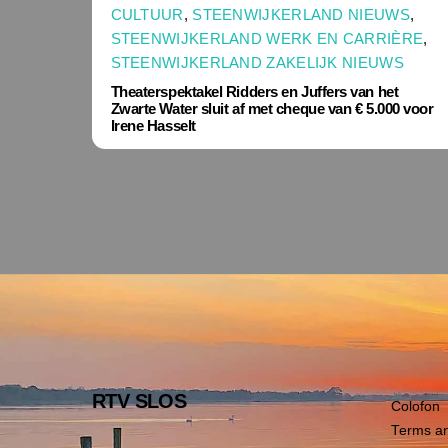
CULTUUR
,
STEENWIJKERLAND NIEUWS
,
STEENWIJKERLAND WERK EN CARRIÈRE
,
STEENWIJKERLAND ZAKELIJK NIEUWS
Theaterspektakel Ridders en Juffers van het
Zwarte Water sluit af met cheque van € 5.000 voor
Irene Hasselt
RTV SLOS
Colofon
Terms an