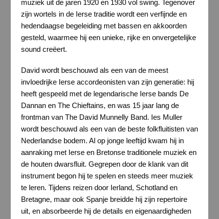
muziek uit de jaren 1920 en 1930 vol swing. Tegenover
zijn wortels in de Ierse traditie wordt een verfijnde en
hedendaagse begeleiding met bassen en akkoorden
gesteld, waarmee hij een unieke, rijke en onvergetelijke
sound creëert.
David wordt beschouwd als een van de meest
invloedrijke Ierse accordeonisten van zijn generatie: hij
heeft gespeeld met de legendarische Ierse bands De
Dannan en The Chieftains, en was 15 jaar lang de
frontman van The David Munnelly Band. Ies Muller
wordt beschouwd als een van de beste folkfluitisten van
Nederlandse bodem. Al op jonge leeftijd kwam hij in
aanraking met Ierse en Bretonse traditionele muziek en
de houten dwarsfluit. Gegrepen door de klank van dit
instrument begon hij te spelen en steeds meer muziek
te leren. Tijdens reizen door Ierland, Schotland en
Bretagne, maar ook Spanje breidde hij zijn repertoire
uit, en absorbeerde hij de details en eigenaardigheden