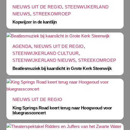
NIEUWS UIT DE REGIO
,
STEENWIJKERLAND
NIEUWS
,
STREEKOMROEP
Kopwijzer in de kantlijn
AGENDA
,
NIEUWS UIT DE REGIO
,
STEENWIJKERLAND CULTUUR
,
STEENWIJKERLAND NIEUWS
,
STREEKOMROEP
Beatlesmuziek bij kaarslicht in Grote Kerk Steenwijk
NIEUWS UIT DE REGIO
King Springs Road keert terug naar Hoogwoud voor
bluegrassconcert