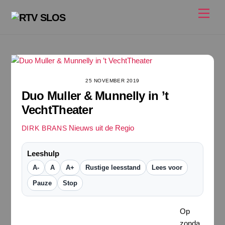
Ga
Men
naar
de
inhoud
duo_muller_munnelly
25 NOVEMBER 2019
Duo Muller & Munnelly in ’t
VechtTheater
Nieuws uit de Regio
DIRK BRANS
Leeshulp
A-
A
A+
Rustige leesstand
Lees voor
Pauze
Stop
Op
zonda