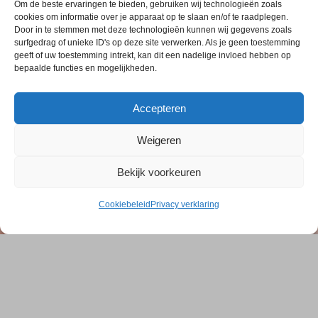
Om de beste ervaringen te bieden, gebruiken wij technologieën zoals
NIEUWS UIT DE REGIO
,
STEENWIJKERLAND
cookies om informatie over je apparaat op te slaan en/of te raadplegen.
Door in te stemmen met deze technologieën kunnen wij gegevens zoals
NIEUWS
,
TEST-CAT
surfgedrag of unieke ID's op deze site verwerken. Als je geen toestemming
Univé Stichting voor Elkaar steunt Groene Wens Boot
geeft of uw toestemming intrekt, kan dit een nadelige invloed hebben op
met cheque € 1.500,00
bepaalde functies en mogelijkheden.
Accepteren
Weigeren
Terug
naar
Bekijk voorkeuren
boven
RTV SLOS
Cookiebeleid
Privacy verklaring
Colofon
Klachten
Privacy verklaring
Disclaimer
Voorwaarden WiFi
RTV SLOS ANBI
Contact
Cookiebeleid (EU)
Terms and Conditions
©
RTV SLOS
2026
All Rights Reserved.