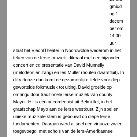
gmidd
ag 1
decem
ber om
14.00
uur
staat het VlechtTheater in Noordwolde wederom in het
teken van de Ierse muziek, ditmaal met een bijzonder
concert en cd presentatie van David Munnelly
(melodeon en zang) en Ies Muller (houten dwarsfluit). In
dit virtuoze duo komt de gezamenlijke liefde voor diep
gewortelde folkmuziek tot uiting. David groeide op
omringd door traditionele Ierse muziek van county
Mayo. Hij is een accordeonist uit Belmullet, in het
graafschap Mayo aan de Ierse westkust. Zijn spel en
unieke muzikale stem is gebouwd op diepe Ierse
fundamenten, Daaraan werd al snel een virtuoze zwier
toegevoegd, met echo’s van de Iers-Amerikaanse