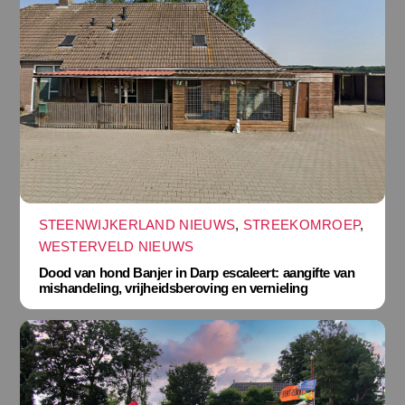
STEENWIJKERLAND NIEUWS
,
STREEKOMROEP
,
WESTERVELD NIEUWS
Dood van hond Banjer in Darp escaleert: aangifte van
mishandeling, vrijheidsberoving en vernieling