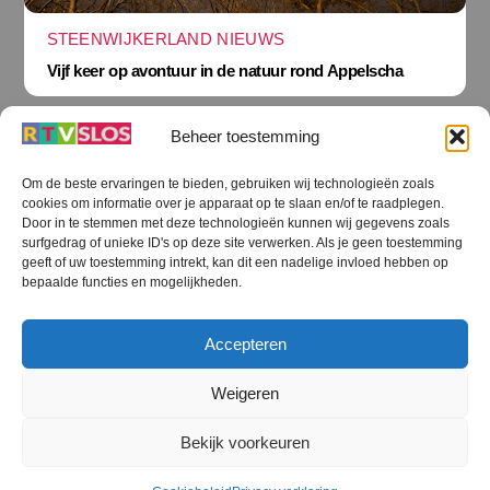
STEENWIJKERLAND NIEUWS
Vijf keer op avontuur in de natuur rond Appelscha
Beheer toestemming
Om de beste ervaringen te bieden, gebruiken wij technologieën zoals
cookies om informatie over je apparaat op te slaan en/of te raadplegen.
Terug
Door in te stemmen met deze technologieën kunnen wij gegevens zoals
naar
boven
surfgedrag of unieke ID's op deze site verwerken. Als je geen toestemming
geeft of uw toestemming intrekt, kan dit een nadelige invloed hebben op
RTV SLOS
bepaalde functies en mogelijkheden.
Colofon
Klachten
Privacy verklaring
Disclaimer
Accepteren
Voorwaarden WiFi
RTV SLOS ANBI
Contact
Cookiebeleid (EU)
Terms and Conditions
Weigeren
©
RTV SLOS
2026
Bekijk voorkeuren
All Rights Reserved.
Designed by Dirk Brans