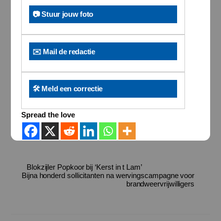
📷 Stuur jouw foto
✉️ Mail de redactie
🛠️ Meld een correctie
Spread the love
Blokzijler Popkoor bij ‘Kerst in t Lam’
Bijna honderd sollicitanten na wervingscampagne voor
brandweervrijwilligers