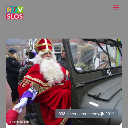
Ga
Men
naar
de
inhoud
038 sinterklaas-steenwijk-2019