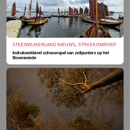
STEENWIJKERLAND NIEUWS
,
STREEKOMROEP
Indrukwekkend schouwspel van zeilpunters op het
Bovenwiede