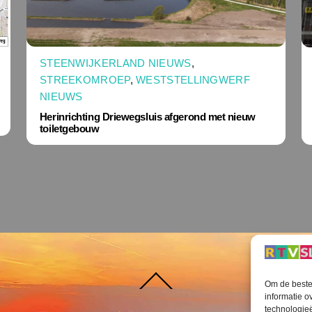
STEENWIJKERLAND NIEUWS
,
STREEKOMROEP
,
WESTSTELLINGWERF
NIEUWS
Herinrichting Driewegsluis afgerond met nieuw
toiletgebouw
Terug
Om de beste 
naar
boven
informatie o
technologieë