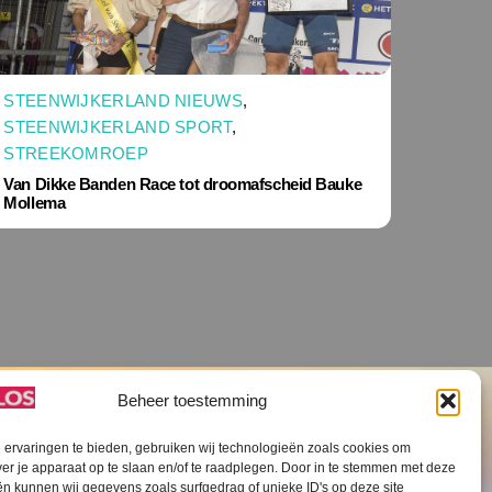
STEENWIJKERLAND NIEUWS
,
STEENWIJKERLAND SPORT
,
STREEKOMROEP
Van Dikke Banden Race tot droomafscheid Bauke
Mollema
Beheer toestemming
ervaringen te bieden, gebruiken wij technologieën zoals cookies om
ver je apparaat op te slaan en/of te raadplegen. Door in te stemmen met deze
n kunnen wij gegevens zoals surfgedrag of unieke ID's op deze site