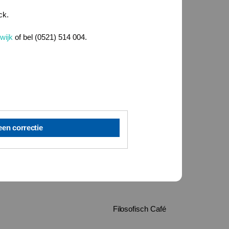
ck.
wijk
of bel (0521) 514 004.
een correctie
Filosofisch Café