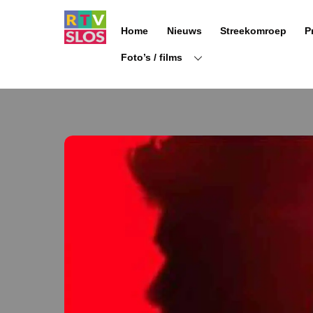
Ga
naar
Home
Nieuws
Streekomroep
P
de
inhoud
Foto’s / films