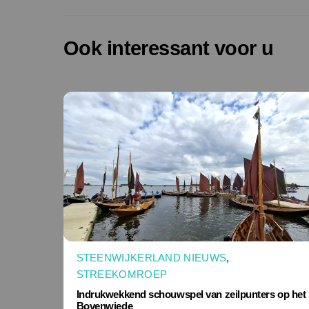
Ook interessant voor u
STEENWIJKERLAND NIEUWS
,
STREEKOMROEP
Indrukwekkend schouwspel van zeilpunters op het
Bovenwiede