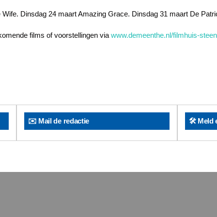
e Wife. Dinsdag 24 maart Amazing Grace. Dinsdag 31 maart De Patri
komende films of voorstellingen via
www.demeenthe.nl/filmhuis-steen
✉️ Mail de redactie
🛠️ Meld 