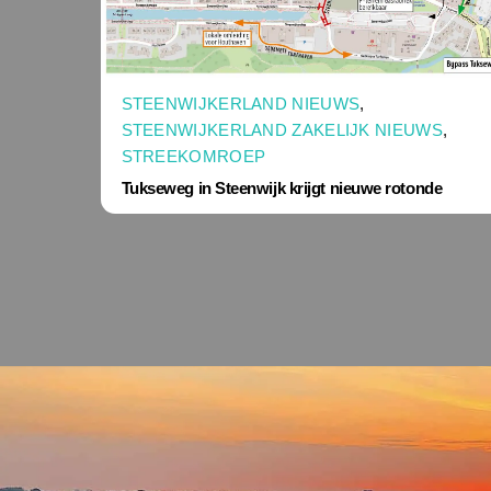
STEENWIJKERLAND NIEUWS
,
STEENWIJKERLAND ZAKELIJK NIEUWS
,
STREEKOMROEP
Tukseweg in Steenwijk krijgt nieuwe rotonde