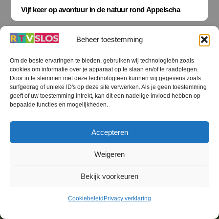
Vijf keer op avontuur in de natuur rond Appelscha
Beheer toestemming
Om de beste ervaringen te bieden, gebruiken wij technologieën zoals
cookies om informatie over je apparaat op te slaan en/of te raadplegen.
Terug
Door in te stemmen met deze technologieën kunnen wij gegevens zoals
naar
boven
surfgedrag of unieke ID's op deze site verwerken. Als je geen toestemming
geeft of uw toestemming intrekt, kan dit een nadelige invloed hebben op
RTV SLOS
bepaalde functies en mogelijkheden.
Colofon
Klachten
Privacy verklaring
Disclaimer
Accepteren
Voorwaarden WiFi
RTV SLOS ANBI
Contact
Cookiebeleid (EU)
Terms and Conditions
Weigeren
©
RTV SLOS
2026
Bekijk voorkeuren
All Rights Reserved.
Designed by Dirk Brans
Cookiebeleid
Privacy verklaring