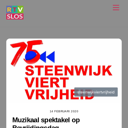
Ga
Men
naar
de
inhoud
steenwijkviertvrijheid
14 FEBRUARI 2020
Muzikaal spektakel op
Bevrijdingsdag