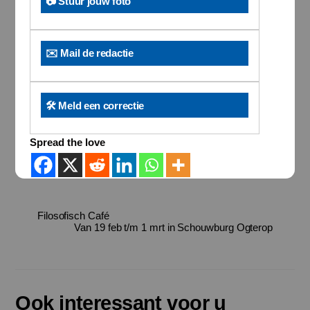
📷 Stuur jouw foto
✉️ Mail de redactie
🛠️ Meld een correctie
Spread the love
Filosofisch Café
Van 19 feb t/m 1 mrt in Schouwburg Ogterop
Ook interessant voor u